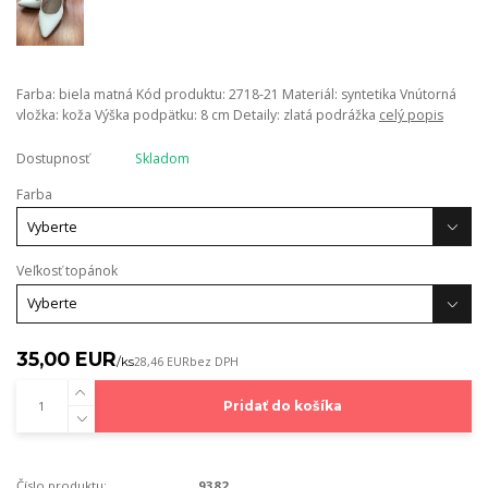
Farba: biela matná Kód produktu: 2718-21 Materiál: syntetika Vnútorná
vložka: koža Výška podpätku: 8 cm Detaily: zlatá podrážka
celý popis
Dostupnosť
Skladom
Farba
Veľkosť topánok
35,00 EUR
/
ks
28,46 EUR
bez DPH
Pridať do košíka
Číslo produktu:
9382