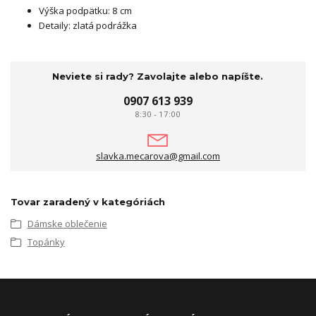
Výška podpätku: 8 cm
Detaily: zlatá podrážka
Neviete si rady? Zavolajte alebo napíšte.
0907 613 939
8:30 - 17:00
slavka.mecarova@gmail.com
Tovar zaradený v kategóriách
Dámske oblečenie
Topánky