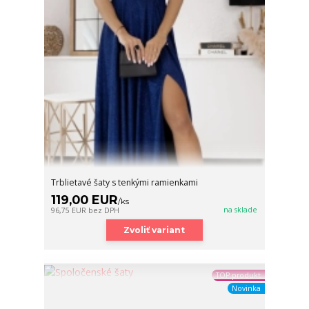
Trblietavé šaty s tenkými ramienkami
119,00 EUR
/
ks
na sklade
96,75 EUR
bez DPH
Zvoliť variant
TOP produkt
Novinka