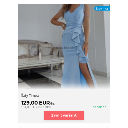
Novinka
Šaty Timea
129,00 EUR
/
ks
na sklade
104,88 EUR
bez DPH
Zvoliť variant