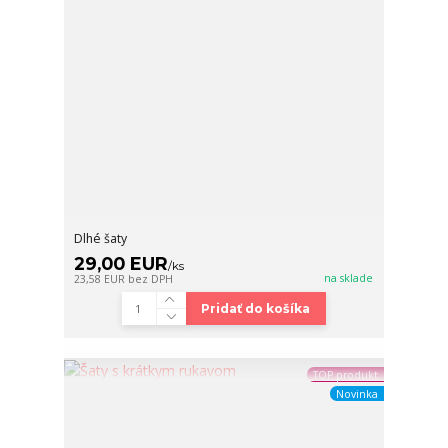
Dlhé šaty
29,00 EUR
/
ks
na sklade
23,58 EUR
bez DPH
Pridať do košíka
TOP produkt
Novinka