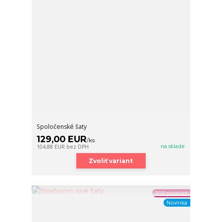
Spoločenské šaty
129,00 EUR
/
ks
na sklade
104,88 EUR
bez DPH
Zvoliť variant
TOP produkt
Novinka