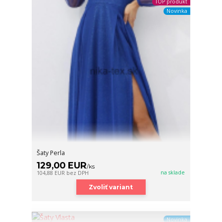
TOP produkt
Novinka
Šaty Perla
129,00 EUR
/
ks
na sklade
104,88 EUR
bez DPH
Zvoliť variant
Novinka