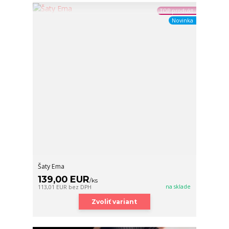
TOP produkt
Novinka
Šaty Ema
139,00 EUR
/
ks
na sklade
113,01 EUR
bez DPH
Zvoliť variant