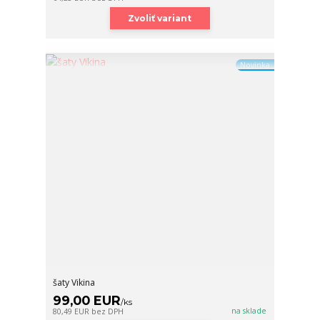
Zvoliť variant
Novinka
šaty Vikina
99,00 EUR
/
ks
na sklade
80,49 EUR
bez DPH