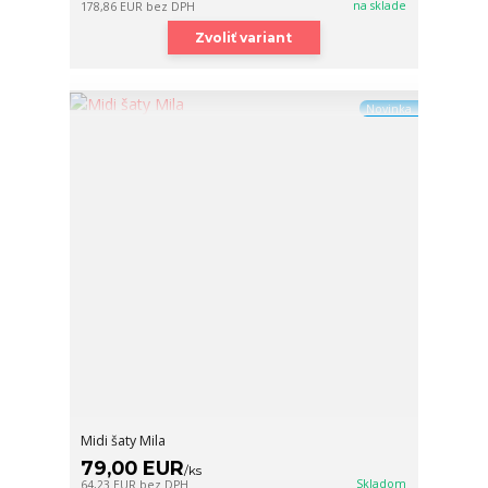
na sklade
178,86 EUR
bez DPH
Zvoliť variant
Novinka
Midi šaty Mila
79,00 EUR
/
ks
Skladom
64,23 EUR
bez DPH