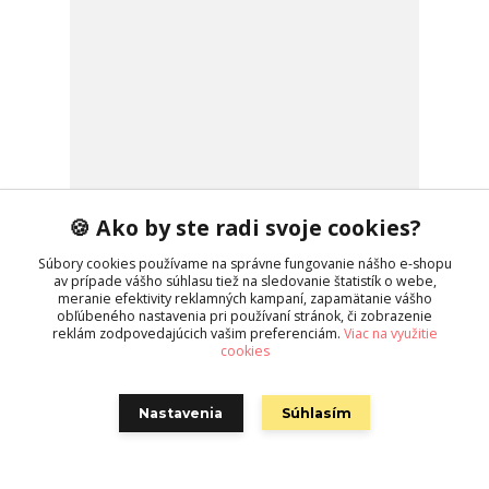
🍪 Ako by ste radi svoje cookies?
Trblietavé šaty
119,00 EUR
/
ks
Súbory cookies používame na správne fungovanie nášho e-shopu
na sklade
96,75 EUR
bez DPH
av prípade vášho súhlasu tiež na sledovanie štatistík o webe,
meranie efektivity reklamných kampaní, zapamätanie vášho
Zvoliť variant
obľúbeného nastavenia pri používaní stránok, či zobrazenie
reklám zodpovedajúcich vašim preferenciám.
Viac na využitie
cookies
Nastavenia
Súhlasím