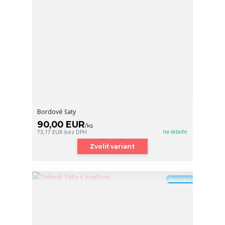
Bordové šaty
90,00 EUR
/
ks
na sklade
73,17 EUR
bez DPH
Zvoliť variant
Novinka