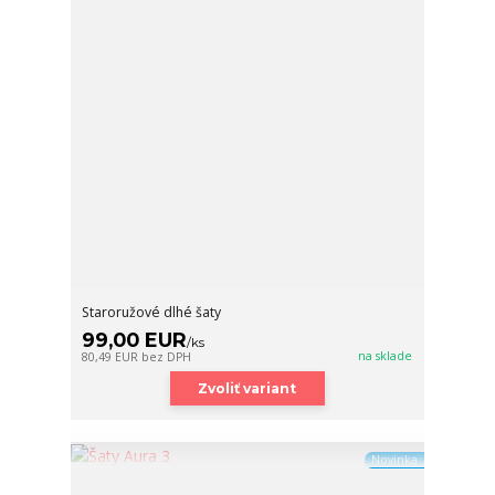
Staroružové dlhé šaty
99,00 EUR
/
ks
na sklade
80,49 EUR
bez DPH
Zvoliť variant
Novinka