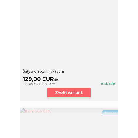
Šaty s krátkym rukavom
129,00 EUR
/
ks
na sklade
104,88 EUR
bez DPH
Zvoliť variant
Novinka