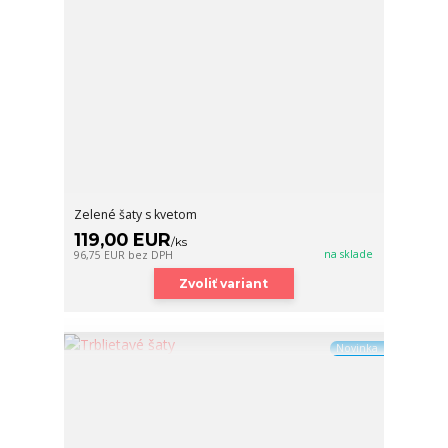
Zelené šaty s kvetom
119,00 EUR
/
ks
na sklade
96,75 EUR
bez DPH
Zvoliť variant
Novinka