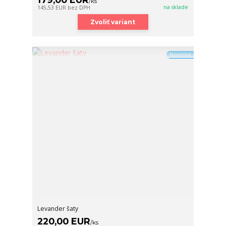
/
ks
na sklade
145,53 EUR
bez DPH
Zvoliť variant
Novinka
Levander šaty
220,00 EUR
/
ks