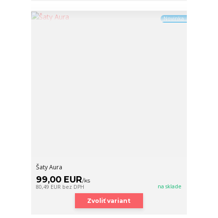
Novinka
Šaty Aura
99,00 EUR
/
ks
na sklade
80,49 EUR
bez DPH
Zvoliť variant