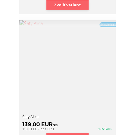
Zvoliť variant
Novinka
Šaty Alica
139,00 EUR
/
ks
na sklade
113,01 EUR
bez DPH