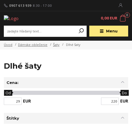
0907 613 939
8:30 - 17:00
0
0,00 EUR
Menu
Úvod
Dámske oblečenie
Šaty
Dlhé šaty
Dlhé šaty
Cena:
Od
Do
EUR
EUR
Štítky