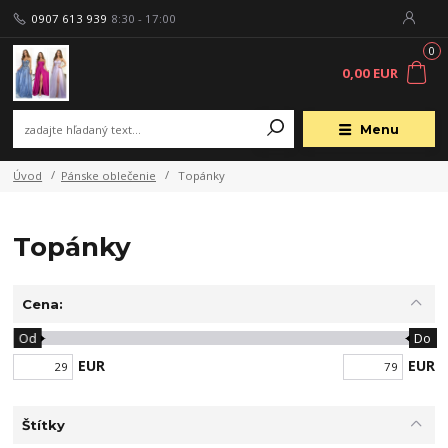
0907 613 939
8:30 - 17:00
0
0,00 EUR
Menu
Úvod
Pánske oblečenie
Topánky
Topánky
Cena:
Od
Do
EUR
EUR
Štítky