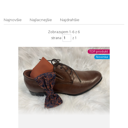
Najnovšie
Najlacnejšie
Najdrahšie
Zobrazujem 1-6 z 6
strana
z 1
TOP produkt
Novinka