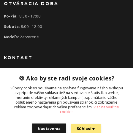
OTVÁRACIA DOBA
Po-Pia:
8:30 - 17:00
Sobota:
8:00 - 12:00
Nedeľa:
Zatvorené
KONTAKT
🍪 Ako by ste radi svoje cookies?
0907 613 939
8:30 - 17:00
Súbory cookies používame na správne fungovanie nášho e-shopu
av prípade vášho súhlasu tiež na sledovanie štatistík o webe,
slavka.mecarova@gmail.com
meranie efektivity reklamných kampaní, zapamätanie vášho
obľúbeného nastavenia pri používaní stránok, či zobrazenie
reklám zodpovedajúcich vašim preferenciám.
Viac na využitie
cookies
Nastavenia
Súhlasím