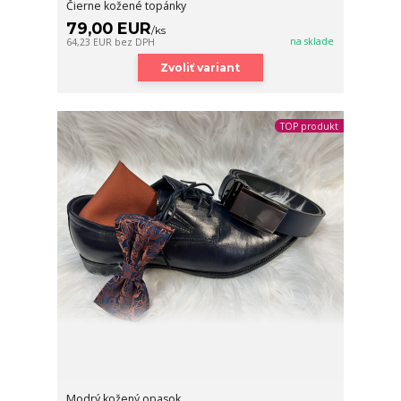
Čierne kožené topánky
79,00 EUR
/
ks
na sklade
64,23 EUR
bez DPH
Zvoliť variant
TOP produkt
Modrý kožený opasok