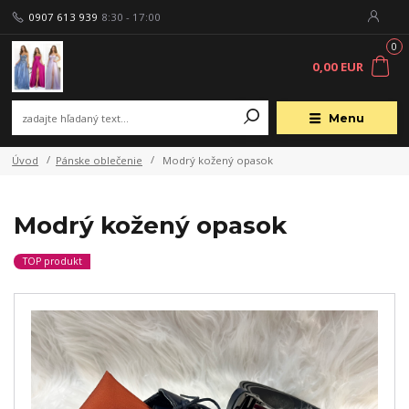
0907 613 939
8:30 - 17:00
0
0,00 EUR
Menu
Úvod
Pánske oblečenie
Modrý kožený opasok
Modrý kožený opasok
TOP produkt