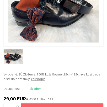
Vyrobené: EÚ Zloženie: 100% koža Rozmer:85cm-135cm(veľkosť treba
pisať do poznámky)
celý popis
Dostupnosť
Skladom
29,00 EUR
/
ks
23,58 EUR
bez DPH