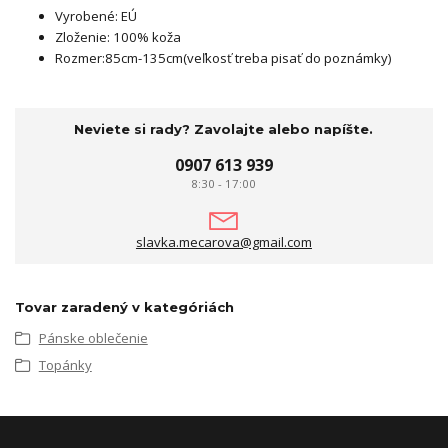
Vyrobené: EÚ
Zloženie: 100% koža
Rozmer:85cm-135cm(veľkosť treba pisať do poznámky)
Neviete si rady? Zavolajte alebo napíšte.
0907 613 939
8:30 - 17:00
slavka.mecarova@gmail.com
Tovar zaradený v kategóriách
Pánske oblečenie
Topánky