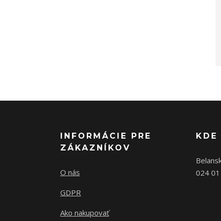
INFORMÁCIE PRE
KDE
ZÁKAZNÍKOV
Belans
O nás
024 01
GDPR
Ako nakupovať