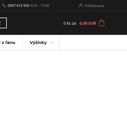
.
0907 613 939
8:30 - 17:00
Prihlásenie
0
ks
za
0,00 EUR
ť
 z ľanu
Výšivky