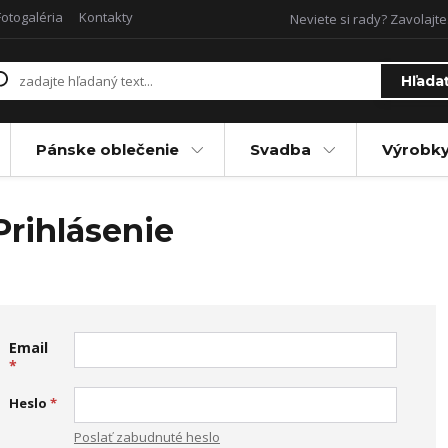
Fotogaléria
Kontakty
Neviete si rady? Zavolajte
Hľada
Pánske oblečenie
Svadba
Výrobky
Prihlásenie
Email
*
Heslo
*
Poslať zabudnuté heslo