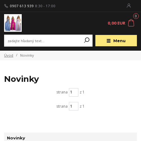
0907 613 939
8:30 - 17:00
0
0,00 EUR
Menu
Úvod
Novinky
Novinky
strana
z 1
strana
z 1
Novinky