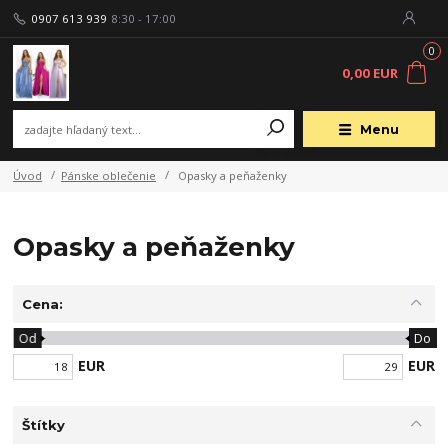
0907 613 939
8:30 - 17:00
0
0,00 EUR
Menu
Úvod
Pánske oblečenie
Opasky a peňaženky
Opasky a peňaženky
Cena:
Od
Do
EUR
EUR
Štítky