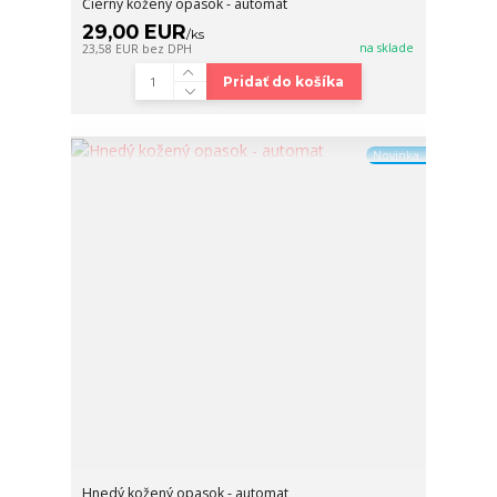
Čierny kožený opasok - automat
29,00 EUR
/
ks
na sklade
23,58 EUR
bez DPH
Pridať do košíka
Novinka
Hnedý kožený opasok - automat