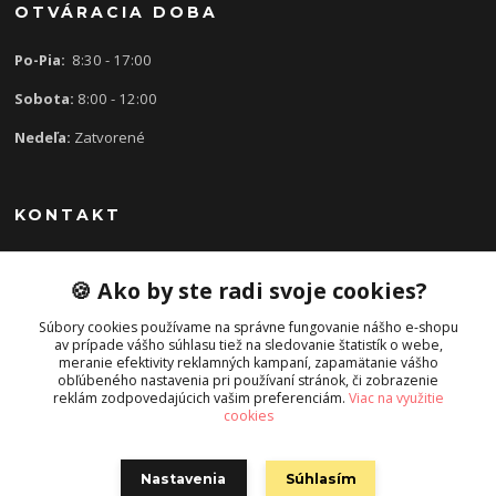
OTVÁRACIA DOBA
Po-Pia:
8:30 - 17:00
Sobota:
8:00 - 12:00
Nedeľa:
Zatvorené
KONTAKT
🍪 Ako by ste radi svoje cookies?
0907 613 939
8:30 - 17:00
Súbory cookies používame na správne fungovanie nášho e-shopu
av prípade vášho súhlasu tiež na sledovanie štatistík o webe,
slavka.mecarova@gmail.com
meranie efektivity reklamných kampaní, zapamätanie vášho
obľúbeného nastavenia pri používaní stránok, či zobrazenie
reklám zodpovedajúcich vašim preferenciám.
Viac na využitie
cookies
Nastavenia
Súhlasím