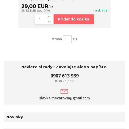
29,00 EUR
/
ks
na sklade
23,58 EUR
bez DPH
Pridať do košíka
strana
z 1
Neviete si rady? Zavolajte alebo napíšte.
0907 613 939
8:30 - 17:00
slavka.mecarova@gmail.com
Novinky