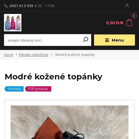
0907 613 939
8:30 - 17:00
0
0,00 EUR
Menu
Úvod
Pánske oblečenie
Modré kožené topánky
Modré kožené topánky
Novinka
TOP produkt