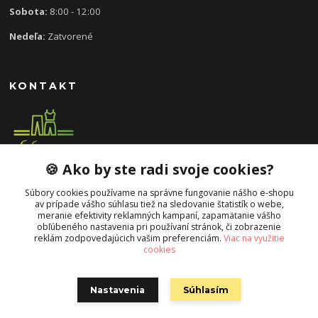
Sobota:
8:00 - 12:00
Nedeľa:
Zatvorené
KONTAKT
🍪 Ako by ste radi svoje cookies?
0907 613 939
8:30 - 17:00
Súbory cookies používame na správne fungovanie nášho e-shopu
av prípade vášho súhlasu tiež na sledovanie štatistík o webe,
slavka.mecarova@gmail.com
meranie efektivity reklamných kampaní, zapamätanie vášho
obľúbeného nastavenia pri používaní stránok, či zobrazenie
reklám zodpovedajúcich vašim preferenciám.
Viac na využitie
cookies
Nastavenia
Súhlasím