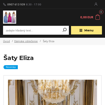
0907 613 939
8:30 - 17:00
0
0,00 EUR
Menu
Úvod
Dámske oblečenie
Šaty Eliza
Šaty Eliza
Novinka