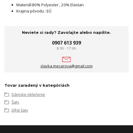
Materiál:80% Polyester , 20% Elastan
Krajina pôvodu : EÚ
Neviete si rady? Zavolajte alebo napíšte.
0907 613 939
8:30 - 17:00
slavka.mecarova@gmail.com
Tovar zaradený v kategóriách
Dámske oblečenie
Šaty
Dlhé šaty