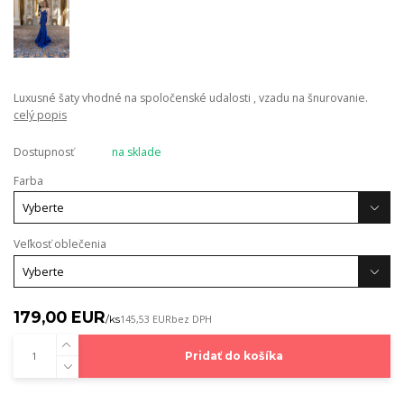
Luxusné šaty vhodné na spoločenské udalosti , vzadu na šnurovanie.
celý popis
Dostupnosť
na sklade
Farba
Veľkosť oblečenia
179,00 EUR
/
ks
145,53 EUR
bez DPH
Pridať do košíka