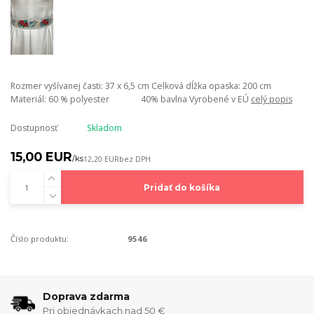
Rozmer vyšívanej časti: 37 x 6,5 cm Celková dĺžka opaska: 200 cm
Materiál: 60 % polyester 40% bavlna Vyrobené v EÚ
celý popis
Dostupnosť
Skladom
15,00 EUR
/
ks
12,20 EUR
bez DPH
Pridať do košíka
Číslo produktu:
9546
Doprava zdarma
Pri objednávkach nad 50 €