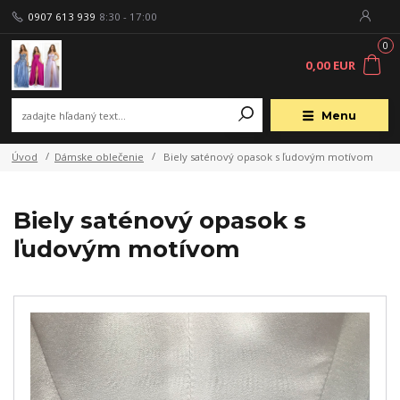
0907 613 939
8:30 - 17:00
0
0,00 EUR
Menu
Úvod
Dámske oblečenie
Biely saténový opasok s ľudovým motívom
Biely saténový opasok s
ľudovým motívom