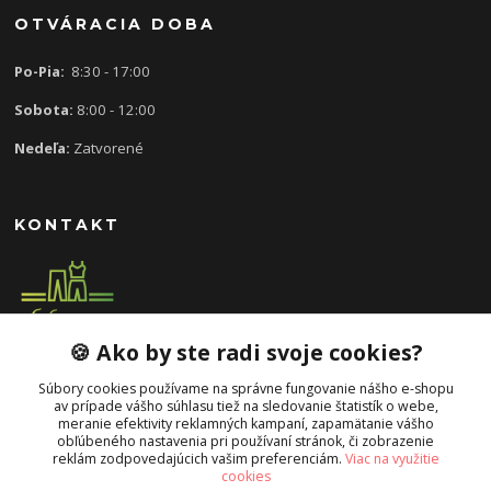
OTVÁRACIA DOBA
Po-Pia:
8:30 - 17:00
Sobota:
8:00 - 12:00
Nedeľa:
Zatvorené
KONTAKT
🍪 Ako by ste radi svoje cookies?
0907 613 939
8:30 - 17:00
Súbory cookies používame na správne fungovanie nášho e-shopu
av prípade vášho súhlasu tiež na sledovanie štatistík o webe,
slavka.mecarova@gmail.com
meranie efektivity reklamných kampaní, zapamätanie vášho
obľúbeného nastavenia pri používaní stránok, či zobrazenie
reklám zodpovedajúcich vašim preferenciám.
Viac na využitie
cookies