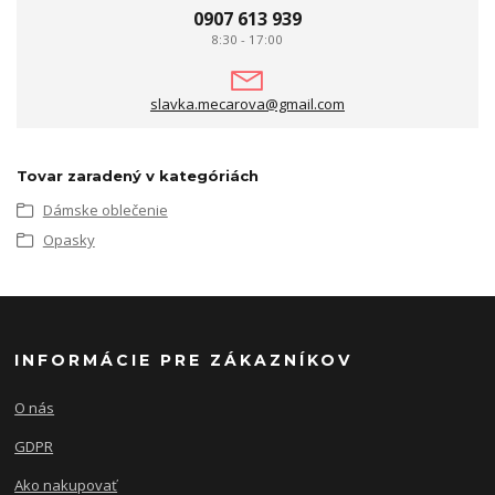
0907 613 939
8:30 - 17:00
slavka.mecarova@gmail.com
Tovar zaradený v kategóriách
Dámske oblečenie
Opasky
INFORMÁCIE PRE ZÁKAZNÍKOV
O nás
GDPR
Ako nakupovať