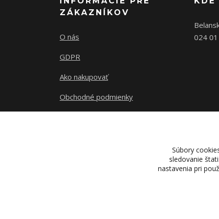
INFORMÁCIE PRE
KDE
ZÁKAZNÍKOV
Belans
O nás
024 01
GDPR
Ako nakupovať
Obchodné podmienky
Kontakty
Súbory cookie
sledovanie štat
nastavenia pri pou