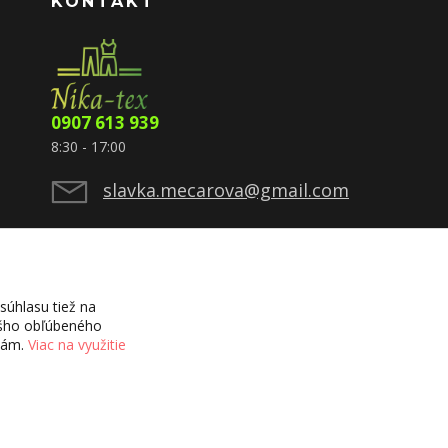
KONTAKT
0907 613 939
8:30 - 17:00
slavka.mecarova@gmail.com
úhlasu tiež na
vášho obľúbeného
ciám.
Viac na využitie