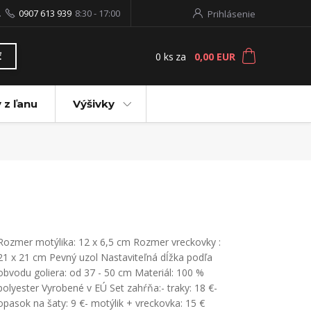
.
0907 613 939
8:30 - 17:00
Prihlásenie
0
ks
za
0,00 EUR
ť
 z ľanu
Výšivky
Rozmer motýlika: 12 x 6,5 cm Rozmer vreckovky :
21 x 21 cm Pevný uzol Nastaviteľná dĺžka podľa
obvodu goliera: od 37 - 50 cm Materiál: 100 %
polyester Vyrobené v EÚ Set zahŕňa:- traky: 18 €-
opasok na šaty: 9 €- motýlik + vreckovka: 15 €