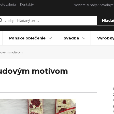
Fotogaléria
Kontakty
Neviete si rady? Zavolajte
Hľada
Pánske oblečenie
Svadba
Výrobky
udovým motívom
 ľudovým motívom