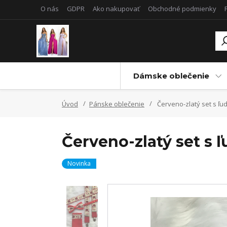
O nás
GDPR
Ako nakupovať
Obchodné podmienky
Dámske oblečenie
Úvod
Pánske oblečenie
Červeno-zlatý set s ľ
Červeno-zlatý set s
Novinka