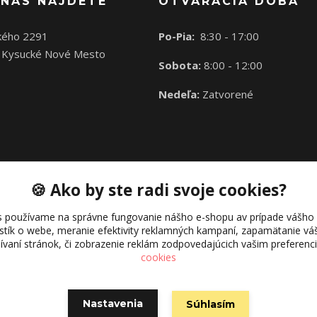
 NÁS NÁJDETE
OTVÁRACIA DOBA
kého 2291
Po-Pia:
8:30 - 17:00
 Kysucké Nové Mesto
Sobota:
8:00 - 12:00
Nedeľa:
Zatvorené
🍪 Ako by ste radi svoje cookies?
s používame na správne fungovanie nášho e-shopu av prípade vášho s
istík o webe, meranie efektivity reklamných kampaní, zapamätanie 
žívaní stránok, či zobrazenie reklám zodpovedajúcich vašim preferen
cookies
Nastavenia
Súhlasím
Vytvorené na
Eshop-rychlo.sk