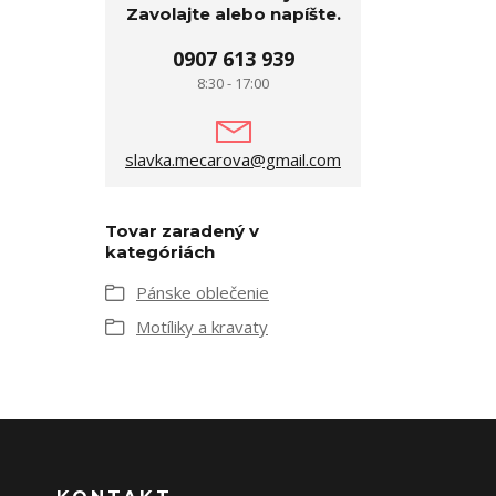
Zavolajte alebo napíšte.
0907 613 939
8:30 - 17:00
slavka.mecarova@gmail.com
Tovar zaradený v
kategóriách
Pánske oblečenie
Motíliky a kravaty