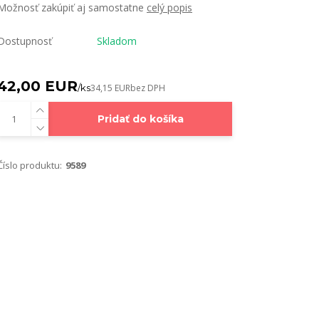
Možnosť zakúpiť aj samostatne
celý popis
Dostupnosť
Skladom
42,00 EUR
/
ks
34,15 EUR
bez DPH
Pridať do košíka
Číslo produktu:
9589