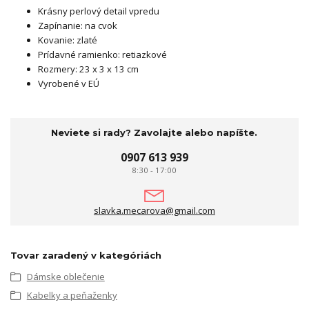
Krásny perlový detail vpredu
Zapínanie: na cvok
Kovanie: zlaté
Prídavné ramienko: retiazkové
Rozmery: 23 x 3 x 13 cm
Vyrobené v EÚ
Neviete si rady? Zavolajte alebo napíšte.
0907 613 939
8:30 - 17:00
slavka.mecarova@gmail.com
Tovar zaradený v kategóriách
Dámske oblečenie
Kabelky a peňaženky