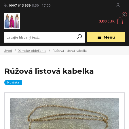
0907 613 939
8:30 - 17:00
0
0,00 EUR
Menu
Úvod
Dámske oblečenie
Rúžová listová kabelka
Rúžová listová kabelka
Novinka