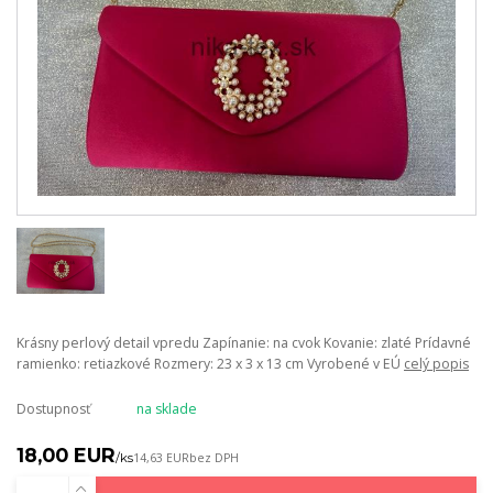
Krásny perlový detail vpredu Zapínanie: na cvok Kovanie: zlaté Prídavné
ramienko: retiazkové Rozmery: 23 x 3 x 13 cm Vyrobené v EÚ
celý popis
Dostupnosť
na sklade
18,00 EUR
/
ks
14,63 EUR
bez DPH