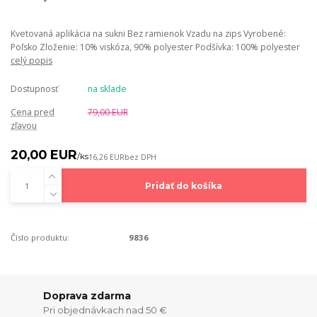
Kvetovaná aplikácia na sukni Bez ramienok Vzadu na zips Vyrobené:
Poľsko Zloženie: 10% viskóza, 90% polyester Podšívka: 100% polyester
celý popis
Dostupnosť
na sklade
Cena pred
79,00 EUR
zľavou
20,00 EUR
/
ks
16,26 EUR
bez DPH
Pridať do košíka
Číslo produktu:
9836
Doprava zdarma
Pri objednávkach nad 50 €