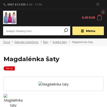
0907 613 939
8:30 - 17:00
0
0,00 EUR
Menu
Úvod
Dámske oblečenie
Šaty
Krátke šaty
Magdalénka šaty
Magdalénka šaty
Akcia