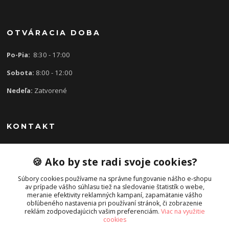
OTVÁRACIA DOBA
Po-Pia:
8:30 - 17:00
Sobota:
8:00 - 12:00
Nedeľa:
Zatvorené
KONTAKT
🍪 Ako by ste radi svoje cookies?
0907 613 939
8:30 - 17:00
Súbory cookies používame na správne fungovanie nášho e-shopu
av prípade vášho súhlasu tiež na sledovanie štatistík o webe,
slavka.mecarova@gmail.com
meranie efektivity reklamných kampaní, zapamätanie vášho
obľúbeného nastavenia pri používaní stránok, či zobrazenie
reklám zodpovedajúcich vašim preferenciám.
Viac na využitie
cookies