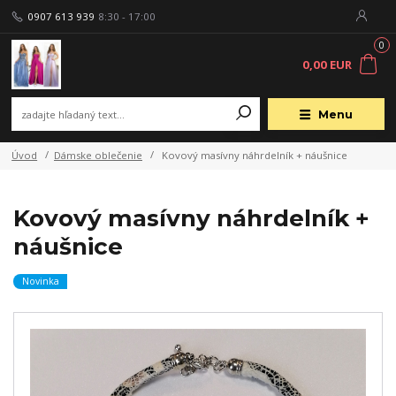
0907 613 939
8:30 - 17:00
0
0,00 EUR
Menu
Úvod
Dámske oblečenie
Kovový masívny náhrdelník + náušnice
Kovový masívny náhrdelník +
náušnice
Novinka