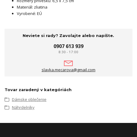
Rozmery prívesku: 6,5 x 7,5 cm
Materiál: zliatina
Vyrobené: EÚ
Neviete si rady? Zavolajte alebo napíšte.
0907 613 939
8:30 - 17:00
slavka.mecarova@gmail.com
Tovar zaradený v kategóriách
Dámske oblečenie
Náhrdelníky