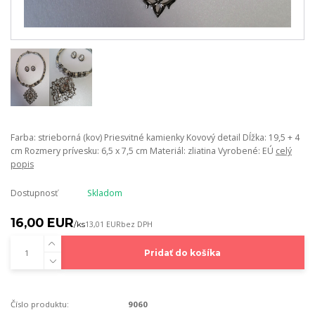
Farba: strieborná (kov) Priesvitné kamienky Kovový detail Dĺžka: 19,5 + 4
cm Rozmery prívesku: 6,5 x 7,5 cm Materiál: zliatina Vyrobené: EÚ
celý
popis
Dostupnosť
Skladom
16,00 EUR
/
ks
13,01 EUR
bez DPH
Pridať do košíka
Číslo produktu:
9060