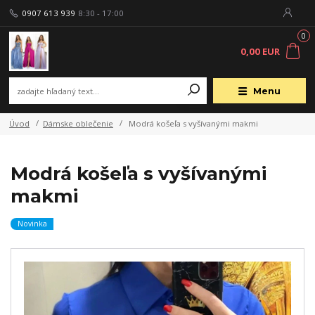
0907 613 939
8:30 - 17:00
0
0,00 EUR
Menu
Úvod
Dámske oblečenie
Modrá košeľa s vyšívanými makmi
Modrá košeľa s vyšívanými
makmi
Novinka