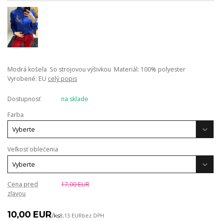
Modrá košeľa So strojovou výšivkou Materiál: 100% polyester
Vyrobené: EU
celý popis
Dostupnosť
na sklade
Farba
Veľkosť oblečenia
Cena pred
17,00 EUR
zľavou
10,00 EUR
/
ks
8,13 EUR
bez DPH