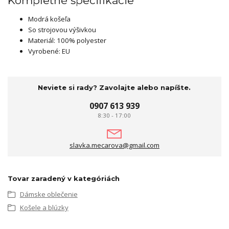
Kompletné špecifikácie
Modrá košeľa
So strojovou výšivkou
Materiál: 100% polyester
Vyrobené: EU
Neviete si rady? Zavolajte alebo napíšte.
0907 613 939
8:30 - 17:00
slavka.mecarova@gmail.com
Tovar zaradený v kategóriách
Dámske oblečenie
Košele a blúzky