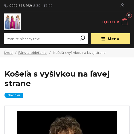
0907 613 939
8:30 - 17:00
0
0,00 EUR
Menu
Úvod
Pánske oblečenie
Košeľa s vyšivkou na ľavej strane
Košeľa s vyšivkou na ľavej
strane
Novinka