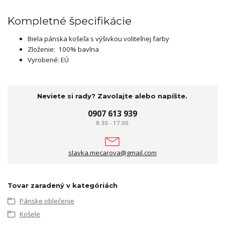
Kompletné špecifikácie
Biela pánska košeľa s výšivkou voliteľnej farby
Zloženie: 100% bavlna
Vyrobené: EÚ
Neviete si rady? Zavolajte alebo napíšte.
0907 613 939
8:30 - 17:00
slavka.mecarova@gmail.com
Tovar zaradený v kategóriách
Pánske oblečenie
Košele