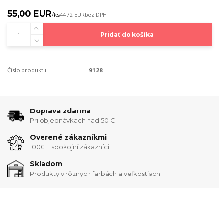
55,00 EUR
/
ks
44,72 EUR
bez DPH
Pridať do košíka
Číslo produktu:
9128
Doprava zdarma
Pri objednávkach nad 50 €
Overené zákazníkmi
1000 + spokojní zákazníci
Skladom
Produkty v rôznych farbách a veľkostiach