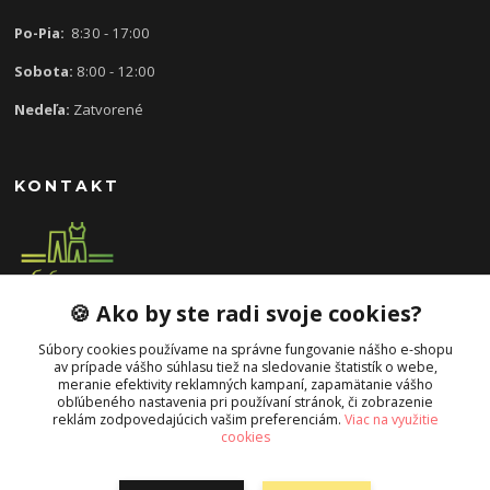
Po-Pia:
8:30 - 17:00
Sobota:
8:00 - 12:00
Nedeľa:
Zatvorené
KONTAKT
🍪 Ako by ste radi svoje cookies?
0907 613 939
8:30 - 17:00
Súbory cookies používame na správne fungovanie nášho e-shopu
av prípade vášho súhlasu tiež na sledovanie štatistík o webe,
slavka.mecarova@gmail.com
meranie efektivity reklamných kampaní, zapamätanie vášho
obľúbeného nastavenia pri používaní stránok, či zobrazenie
reklám zodpovedajúcich vašim preferenciám.
Viac na využitie
cookies