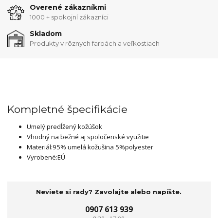
Overené zákazníkmi
1000 + spokojní zákazníci
Skladom
Produkty v rôznych farbách a veľkostiach
Kompletné špecifikácie
Umelý predĺžený kožúšok
Vhodný na bežné aj spoločenské využitie
Materiál:95% umelá kožušina 5%polyester
Vyrobené:EÚ
Neviete si rady? Zavolajte alebo napíšte.
0907 613 939