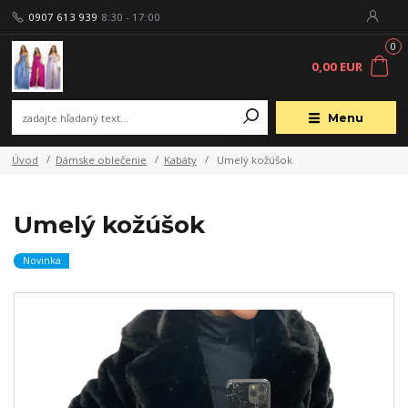
0907 613 939
8:30 - 17:00
0
0,00 EUR
Menu
Úvod
Dámske oblečenie
Kabáty
Umelý kožúšok
Umelý kožúšok
Novinka