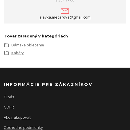
8:30 - 17:00
slavka.mecarova@gmail.com
Tovar zaradený v kategóriách
Dámske oblečenie
Kabáty
INFORMÁCIE PRE ZÁKAZNÍKOV
O nás
GDPR
Ako nakupovať
Obchodné podmienky