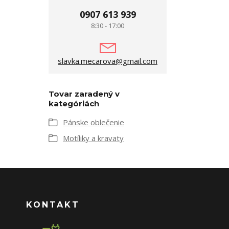
0907 613 939
8:30 - 17:00
slavka.mecarova@gmail.com
Tovar zaradený v
kategóriách
Pánske oblečenie
Motíliky a kravaty
KONTAKT