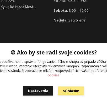
kého 2291
Po-Pia:
8:30 - 17:00
 Kysucké Nové Mesto
Sobota:
8:00 - 12:00
Nedeľa:
Zatvorené
🍪 Ako by ste radi svoje cookies?
s používame na správne fungovanie nášho e-shopu av prípade vášho s
istík o webe, meranie efektivity reklamných kampaní, zapamätanie 
žívaní stránok, či zobrazenie reklám zodpovedajúcich vašim preferen
cookies
Nastavenia
Súhlasím
Vytvorené na
Eshop-rychlo.sk