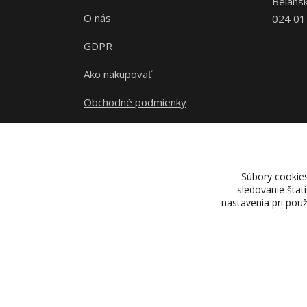
Belans
O nás
024 01
GDPR
Ako nakupovať
Obchodné podmienky
Kontakty
Súbory cookie
sledovanie štat
nastavenia pri pou