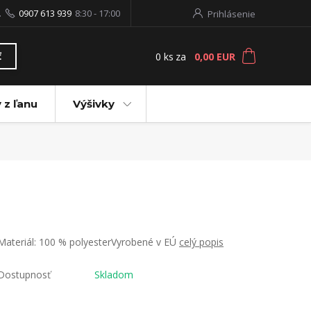
.
0907 613 939
8:30 - 17:00
Prihlásenie
0
ks
za
0,00 EUR
ť
 z ľanu
Výšivky
Materiál: 100 % polyesterVyrobené v EÚ
celý popis
Dostupnosť
Skladom