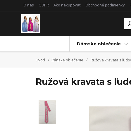
O nás
GDPR
Ako nakupovať
Obchodné podmienky
Dámske oblečenie
Úvod
Pánske oblečenie
Ružová kravata s ľud
Ružová kravata s ľ