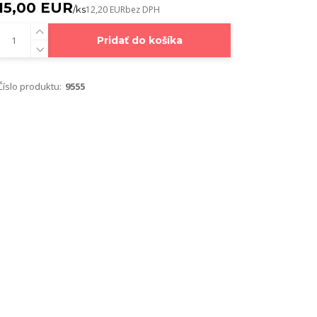
15,00 EUR
/
ks
12,20 EUR
bez DPH
Pridať do košíka
Číslo produktu:
9555