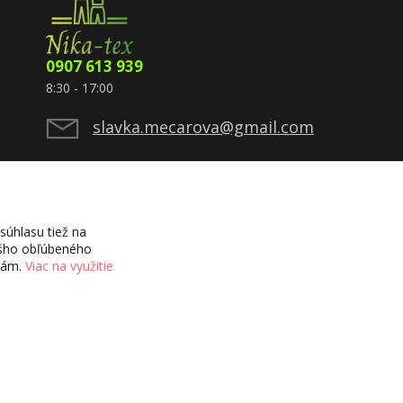
0907 613 939
8:30 - 17:00
slavka.mecarova@gmail.com
úhlasu tiež na
vášho obľúbeného
ciám.
Viac na využitie