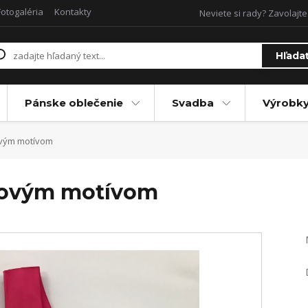
Fotogaléria
Kontakty
Neviete si rady? Zavolajte
Hľada
Pánske oblečenie
Svadba
Výrobky
ovým motívom
udovým motívom