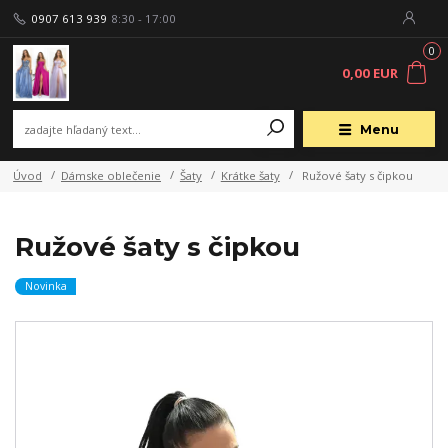
0907 613 939
8:30 - 17:00
0
0,00 EUR
Menu
Úvod
Dámske oblečenie
Šaty
Krátke šaty
Ružové šaty s čipkou
Ružové šaty s čipkou
Novinka