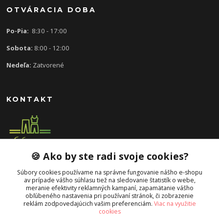
OTVÁRACIA DOBA
Po-Pia:
8:30 - 17:00
Sobota:
8:00 - 12:00
Nedeľa:
Zatvorené
KONTAKT
🍪 Ako by ste radi svoje cookies?
0907 613 939
8:30 - 17:00
Súbory cookies používame na správne fungovanie nášho e-shopu
av prípade vášho súhlasu tiež na sledovanie štatistík o webe,
slavka.mecarova@gmail.com
meranie efektivity reklamných kampaní, zapamätanie vášho
obľúbeného nastavenia pri používaní stránok, či zobrazenie
reklám zodpovedajúcich vašim preferenciám.
Viac na využitie
cookies