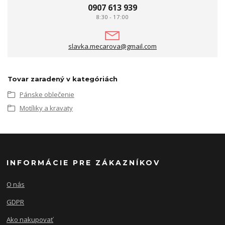
0907 613 939
8:30 - 17:00
slavka.mecarova@gmail.com
Tovar zaradený v kategóriách
Pánske oblečenie
Motíliky a kravaty
INFORMÁCIE PRE ZÁKAZNÍKOV
O nás
GDPR
Ako nakupovať