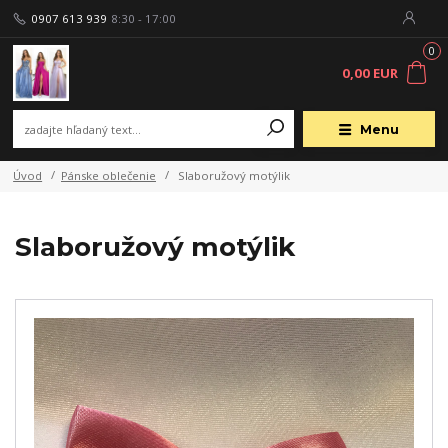
0907 613 939
8:30 - 17:00
0
0,00 EUR
Menu
Úvod
Pánske oblečenie
Slaboružový motýlik
Slaboružový motýlik