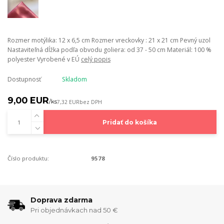
Rozmer motýlika: 12 x 6,5 cm Rozmer vreckovky : 21 x 21 cm Pevný uzol
Nastaviteľná dĺžka podľa obvodu goliera: od 37 - 50 cm Materiál: 100 %
polyester Vyrobené v EÚ
celý popis
Dostupnosť
Skladom
9,00 EUR
/
ks
7,32 EUR
bez DPH
Pridať do košíka
Číslo produktu:
9578
Doprava zdarma
Pri objednávkach nad 50 €