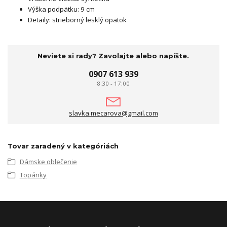
Výška podpätku: 9 cm
Detaily: strieborný lesklý opätok
Neviete si rady? Zavolajte alebo napíšte.
0907 613 939
8:30 - 17:00
slavka.mecarova@gmail.com
Tovar zaradený v kategóriách
Dámske oblečenie
Topánky