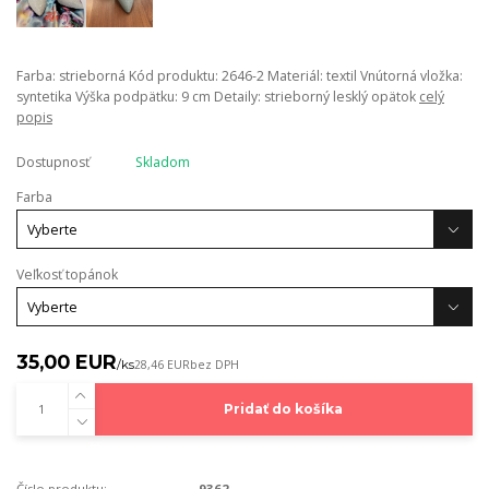
Farba: strieborná Kód produktu: 2646-2 Materiál: textil Vnútorná vložka:
syntetika Výška podpätku: 9 cm Detaily: strieborný lesklý opätok
celý
popis
Dostupnosť
Skladom
Farba
Veľkosť topánok
35,00 EUR
/
ks
28,46 EUR
bez DPH
Pridať do košíka
Číslo produktu:
9362