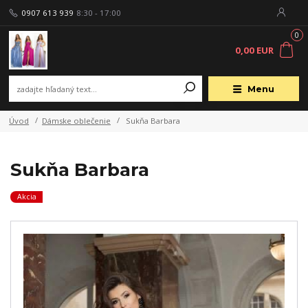
0907 613 939
8:30 - 17:00
0
0,00 EUR
Menu
Úvod
Dámske oblečenie
Sukňa Barbara
Sukňa Barbara
Akcia