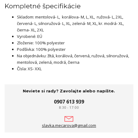
Kompletné špecifikácie
Skladom: mentolová- L, korálova- M, L, XL, ružová- L, 2XL,
červená- L, silnoružová- L, XL, zelená- M, XL, kr. modrá- XL,
čierna- XL, 2XL
Vyrobené: EÚ
Zloženie: 100% polyester
Podšívka: 100% polyester
Na objednávku: žltá, korálová, červená, ružová, silnoružová,
mentolová, zelená, modrá, čierna
Čísla: XS- XXL
Neviete si rady? Zavolajte alebo napíšte.
0907 613 939
8:30 - 17:00
slavka.mecarova@gmail.com