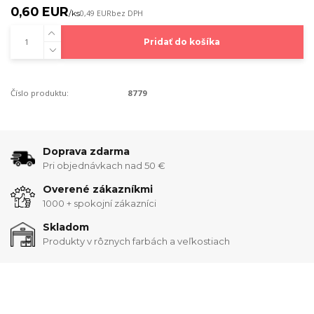
0,60 EUR
/
ks
0,49 EUR
bez DPH
Pridať do košíka
Číslo produktu:
8779
Doprava zdarma
Pri objednávkach nad 50 €
Overené zákazníkmi
1000 + spokojní zákazníci
Skladom
Produkty v rôznych farbách a veľkostiach