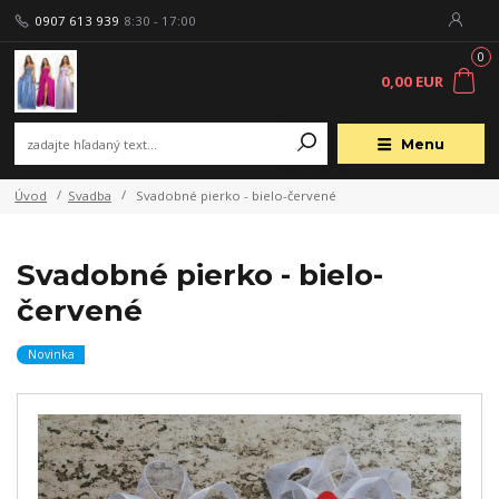
0907 613 939
8:30 - 17:00
0
0,00 EUR
Menu
Úvod
Svadba
Svadobné pierko - bielo-červené
Svadobné pierko - bielo-
červené
Novinka