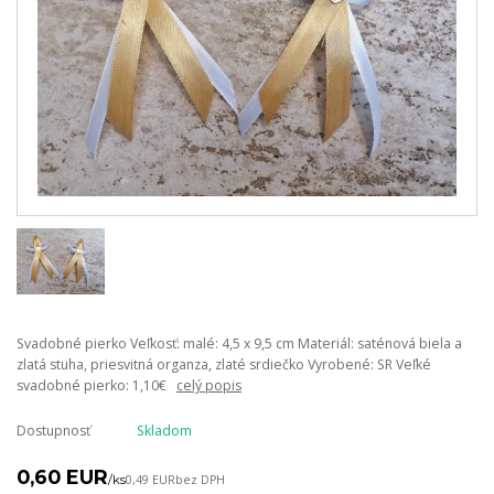
Svadobné pierko Veľkosť: malé: 4,5 x 9,5 cm Materiál: saténová biela a
zlatá stuha, priesvitná organza, zlaté srdiečko Vyrobené: SR Veľké
svadobné pierko: 1,10€
celý popis
Dostupnosť
Skladom
0,60 EUR
/
ks
0,49 EUR
bez DPH