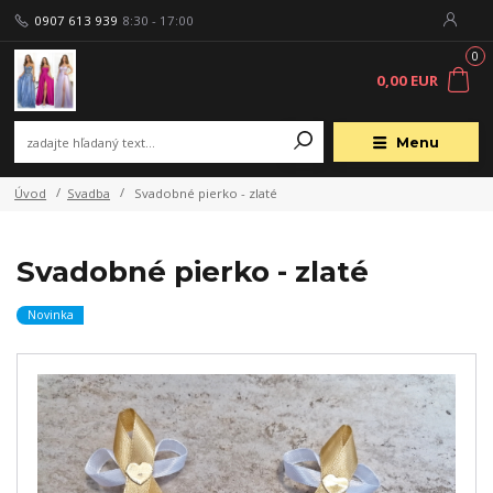
0907 613 939
8:30 - 17:00
0
0,00 EUR
Menu
Úvod
Svadba
Svadobné pierko - zlaté
Svadobné pierko - zlaté
Novinka