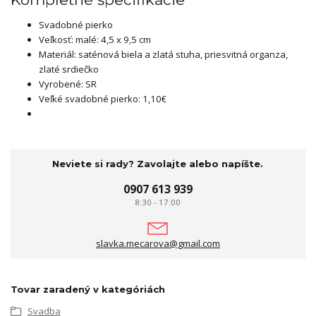
Svadobné pierko
Veľkosť: malé: 4,5 x 9,5 cm
Materiál: saténová biela a zlatá stuha, priesvitná organza,
zlaté srdiečko
Vyrobené: SR
Veľké svadobné pierko: 1,10€
Neviete si rady? Zavolajte alebo napíšte.
0907 613 939
8:30 - 17:00
slavka.mecarova@gmail.com
Tovar zaradený v kategóriách
Svadba