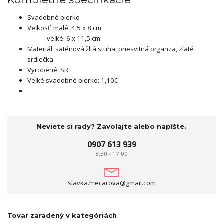
Svadobné pierko
Veľkosť: malé: 4,5 x 8 cm
veľké: 6 x 11,5 cm
Materiál: saténová žltá stuha, priesvitná organza, zlaté
srdiečka
Vyrobené: SR
Veľké svadobné pierko: 1,10€
Neviete si rady? Zavolajte alebo napíšte.
0907 613 939
8:30 - 17:00
slavka.mecarova@gmail.com
Tovar zaradený v kategóriách