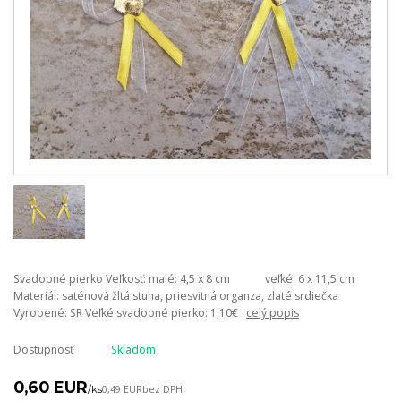
Svadobné pierko Veľkosť: malé: 4,5 x 8 cm veľké: 6 x 11,5 cm
Materiál: saténová žltá stuha, priesvitná organza, zlaté srdiečka
Vyrobené: SR Veľké svadobné pierko: 1,10€
celý popis
Dostupnosť
Skladom
0,60 EUR
/
ks
0,49 EUR
bez DPH