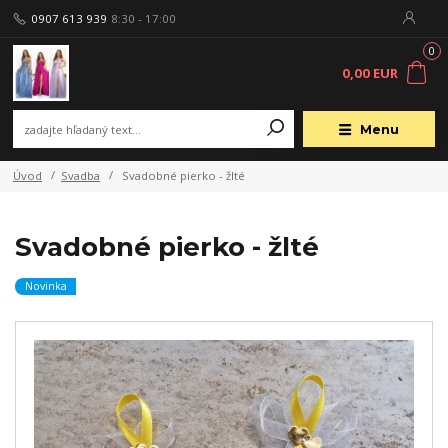
0907 613 939
8:30 - 17:00
0
0,00 EUR
Menu
Úvod
Svadba
Svadobné pierko - žlté
Svadobné pierko - žlté
Novinka