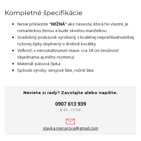
Kompletné špecifikácie
Nesie prívlastok
"NEŽNÁ"
ako nevesta, ktorá ho vlastní. Je
romantickou ženou a bude skvelou manželkou
Svadobný podväzok vyrobený z kvalitnej neprehliadnuteľnej
ružovej čipky doplnený o drobné koráliky
Veľkosť: v neroztiahnutom stave: cca 38 cm (možnosť
objednania aj iného rozmeru)
Materiál: pásová čipka
Spôsob výroby: strojové šitie, ručné šitie
Neviete si rady? Zavolajte alebo napíšte.
0907 613 939
8:30 - 17:00
slavka.mecarova@gmail.com