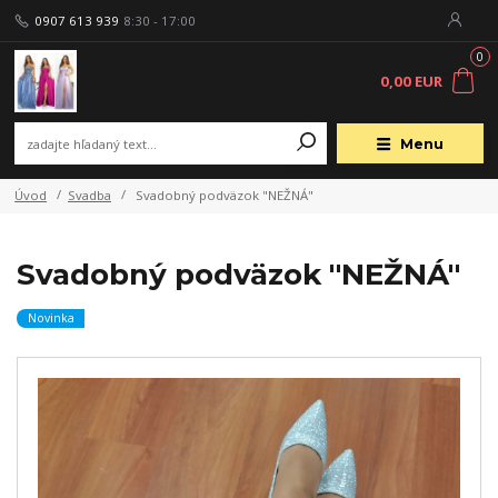
0907 613 939
8:30 - 17:00
0
0,00 EUR
Menu
Úvod
Svadba
Svadobný podväzok "NEŽNÁ"
Svadobný podväzok "NEŽNÁ"
Novinka