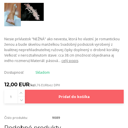
Nesie prívlastok "NEŽNÁ" ako nevesta, ktorá ho vlastní. Je romantickou
ženou a bude skvelou manželkou Svadobný podväzok vyrobený z
kvalitnej neprehliadnuteľnej ružovej čipky doplnený o drobné koráliky
Veľkosť: v neroztiahnutom stave: cca 38 cm (možnosť objednania aj
iného rozmeru) Materiál: pásová...
celý popis
Dostupnosť
Skladom
12,00 EUR
/
ks
9,76 EUR
bez DPH
Pridať do košíka
Číslo produktu:
9089
Podobné produkty