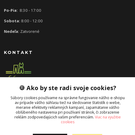
Po-Pia:
8:30 - 17:00
Sobota:
8:00 - 12:00
Nedeľa:
Zatvorené
KONTAKT
🍪 Ako by ste radi svoje cookies?
0907 613 939
8:30 - 17:00
Súbory cookies používame na správne fungovanie nášho e-shopu
av prípade vášho súhlasu tiež na sledovanie štatistík o webe,
slavka.mecarova@gmail.com
meranie efektivity reklamných kampaní, zapamätanie vášho
obľúbeného nastavenia pri používaní stránok, či zobrazenie
reklám zodpovedajúcich vašim preferenciám.
Viac na využitie
cookies