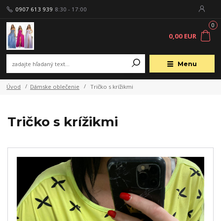
0907 613 939
8:30 - 17:00
0
0,00 EUR
Menu
Úvod
Dámske oblečenie
Tričko s krížikmi
Tričko s krížikmi