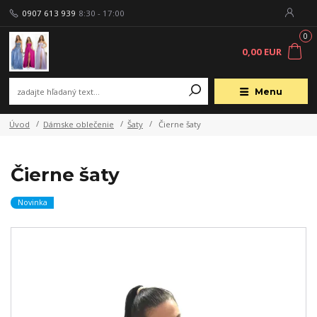
0907 613 939
8:30 - 17:00
0
0,00 EUR
Menu
Úvod
Dámske oblečenie
Šaty
Čierne šaty
Čierne šaty
Novinka