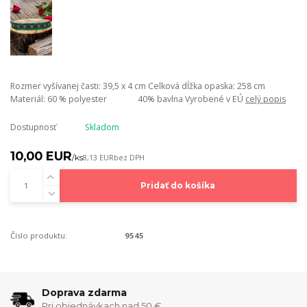
Rozmer vyšívanej časti: 39,5 x 4 cm Celková dĺžka opaska: 258 cm
Materiál: 60 % polyester 40% bavlna Vyrobené v EÚ
celý popis
Dostupnosť
Skladom
10,00 EUR
/
ks
8,13 EUR
bez DPH
Pridať do košíka
Číslo produktu:
9545
Doprava zdarma
Pri objednávkach nad 50 €