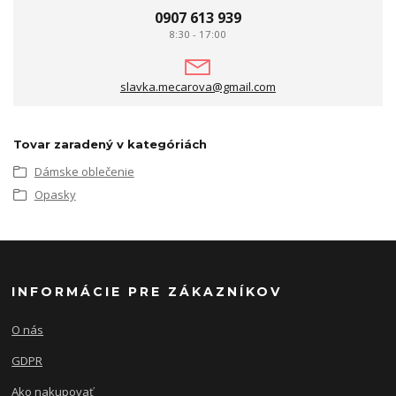
0907 613 939
8:30 - 17:00
slavka.mecarova@gmail.com
Tovar zaradený v kategóriách
Dámske oblečenie
Opasky
INFORMÁCIE PRE ZÁKAZNÍKOV
O nás
GDPR
Ako nakupovať