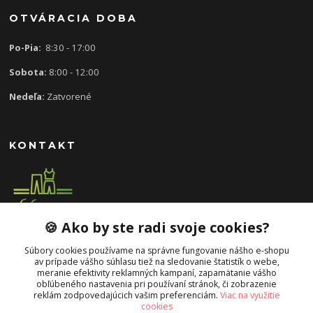
OTVÁRACIA DOBA
Po-Pia:
8:30 - 17:00
Sobota:
8:00 - 12:00
Nedeľa:
Zatvorené
KONTAKT
🍪 Ako by ste radi svoje cookies?
0907 613 939
8:30 - 17:00
Súbory cookies používame na správne fungovanie nášho e-shopu
av prípade vášho súhlasu tiež na sledovanie štatistík o webe,
slavka.mecarova@gmail.com
meranie efektivity reklamných kampaní, zapamätanie vášho
obľúbeného nastavenia pri používaní stránok, či zobrazenie
reklám zodpovedajúcich vašim preferenciám.
Viac na využitie
cookies