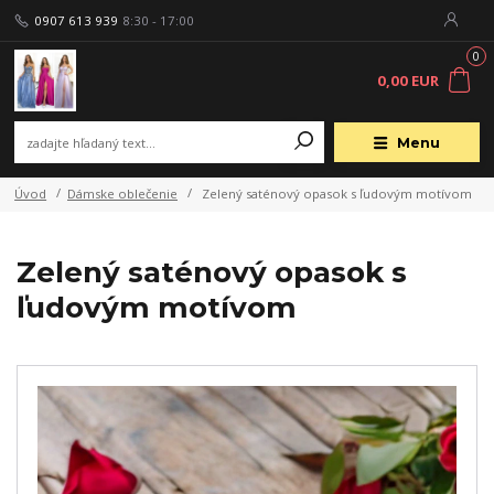
0907 613 939
8:30 - 17:00
0
0,00 EUR
Menu
Úvod
Dámske oblečenie
Zelený saténový opasok s ľudovým motívom
Zelený saténový opasok s
ľudovým motívom