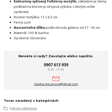
Exkluzívny vyšívaný folklórny motýlik,
základom je čierny
podklad na ktorom je strojová výšivka, s ktorým určite
vyniknete
Rozmer motýlika: 12 x 6,5 cm
Pevný uzol
Nastaviteľná dĺžka
podľa obvodu goliera: od 37 - 50 cm
Materiál: 100 % bavlna
Vyrobené: Slovensko
Neviete si rady? Zavolajte alebo napíšte.
0907 613 939
8:30 - 17:00
slavka.mecarova@gmail.com
Tovar zaradený v kategóriách
Pánske oblečenie