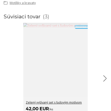
Motíliky a kravaty
Súvisiaci tovar
3
Novinka
Zelený vyšívaný set s ľudovým motívom
Zelený vyšíva
42,00 EUR
29,00 E
/
ks