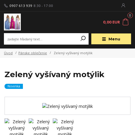
0907 613 939
8:30 - 17:00
0
0,00 EUR
Menu
Úvod
Pánske oblečenie
Zelený vyšívaný motýlik
Zelený vyšívaný motýlik
Novinka