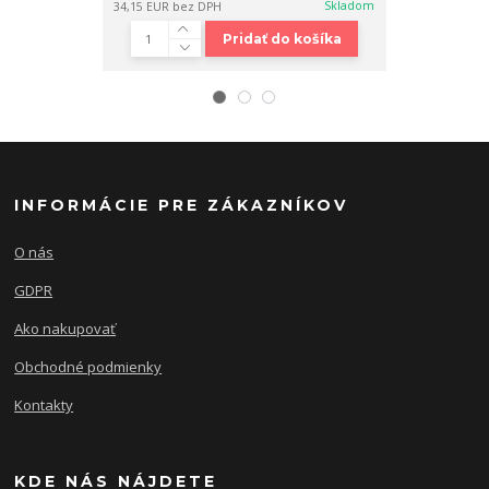
Skladom
34,15 EUR
bez DPH
23,58 EUR
bez 
Pridať do košíka
INFORMÁCIE PRE ZÁKAZNÍKOV
O nás
GDPR
Ako nakupovať
Obchodné podmienky
Kontakty
KDE NÁS NÁJDETE