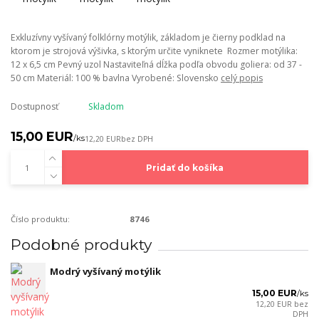
Exkluzívny vyšívaný folklórny motýlik, základom je čierny podklad na
ktorom je strojová výšivka, s ktorým určite vyniknete Rozmer motýlika:
12 x 6,5 cm Pevný uzol Nastaviteľná dĺžka podľa obvodu goliera: od 37 -
50 cm Materiál: 100 % bavlna Vyrobené: Slovensko
celý popis
Dostupnosť
Skladom
15,00 EUR
/
ks
12,20 EUR
bez DPH
Pridať do košíka
Číslo produktu:
8746
Podobné produkty
Modrý vyšívaný motýlik
15,00 EUR
/
ks
12,20 EUR
bez
DPH