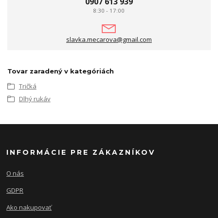
0907 613 939
8:30 - 17:00
slavka.mecarova@gmail.com
Tovar zaradený v kategóriách
Tričká
Dlhý rukáv
INFORMÁCIE PRE ZÁKAZNÍKOV
O nás
GDPR
Ako nakupovať