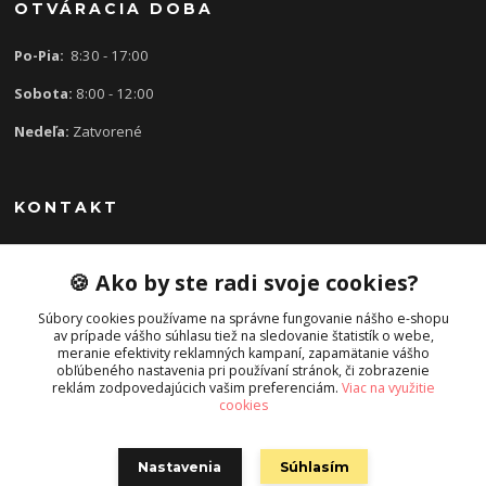
OTVÁRACIA DOBA
Po-Pia:
8:30 - 17:00
Sobota:
8:00 - 12:00
Nedeľa:
Zatvorené
KONTAKT
🍪 Ako by ste radi svoje cookies?
0907 613 939
8:30 - 17:00
Súbory cookies používame na správne fungovanie nášho e-shopu
av prípade vášho súhlasu tiež na sledovanie štatistík o webe,
slavka.mecarova@gmail.com
meranie efektivity reklamných kampaní, zapamätanie vášho
obľúbeného nastavenia pri používaní stránok, či zobrazenie
reklám zodpovedajúcich vašim preferenciám.
Viac na využitie
cookies
Nastavenia
Súhlasím