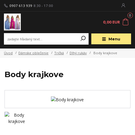
0907 613 939
8:30 - 17:00
0
0,00 EUR
Menu
Úvod
Dámske oblečenie
Tričká
Dlhý rukáv
Body krajkove
Body krajkove