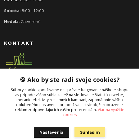
Sobota:
8:00 - 12:00
Nedeľa:
Zatvorené
KONTAKT
🍪 Ako by ste radi svoje cookies?
0907 613 939
8:30 - 17:00
Súbory cookies používame na správne fungovanie nášho e-shopu
av prípade vášho súhlasu tiež na sledovanie štatistík o webe,
slavka.mecarova@gmail.com
meranie efektivity reklamných kampaní, zapamätanie vášho
obľúbeného nastavenia pri používaní stránok, či zobrazenie
reklám zodpovedajúcich vašim preferenciám.
Viac na využitie
cookies
Nastavenia
Súhlasím