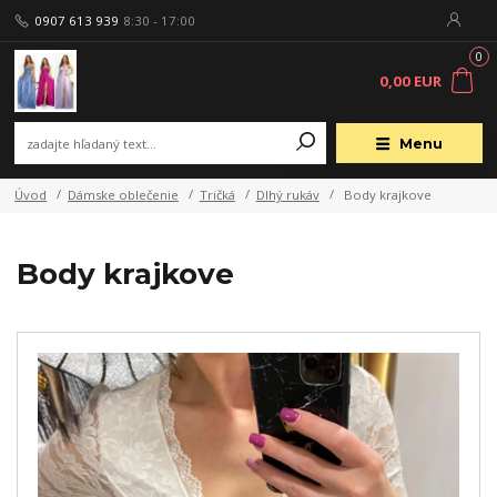
0907 613 939
8:30 - 17:00
0
0,00 EUR
Menu
Úvod
Dámske oblečenie
Tričká
Dlhý rukáv
Body krajkove
Body krajkove