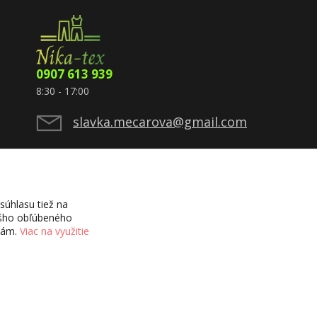
0907 613 939
8:30 - 17:00
slavka.mecarova@gmail.com
úhlasu tiež na
vášho obľúbeného
ciám.
Viac na využitie