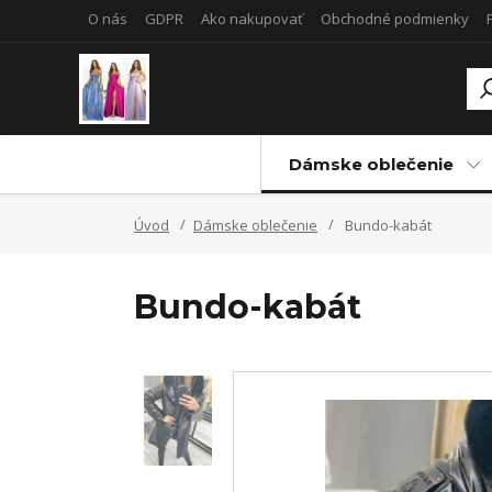
O nás
GDPR
Ako nakupovať
Obchodné podmienky
Dámske oblečenie
Úvod
Dámske oblečenie
Bundo-kabát
Bundo-kabát