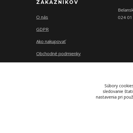
ZÁKAZNÍKOV
Belans
O nás
024 01
GDPR
Ako nakupovať
Obchodné podmienky
Kontakty
Súbory cookie
sledovanie štat
nastavenia pri pou