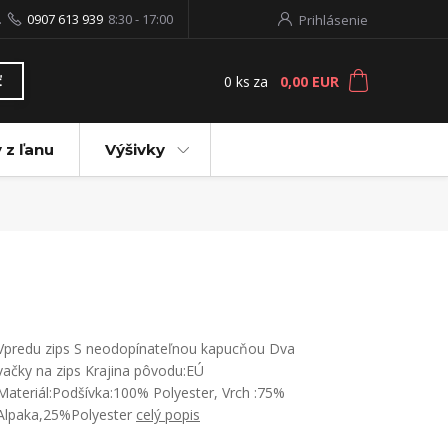
.
0907 613 939
8:30 - 17:00
Prihlásenie
0
ks
za
0,00 EUR
ť
 z ľanu
Výšivky
Vpredu zips S neodopínateľnou kapucňou Dva
vačky na zips Krajina pôvodu:EÚ
Materiál:Podšívka:100% Polyester, Vrch :75%
Alpaka,25%Polyester
celý popis