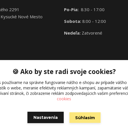
kého 2291
Po-Pia:
8:30 - 17:00
 Kysucké Nové Mesto
Sobota:
8:00 - 12:00
Nedeľa:
Zatvorené
🍪 Ako by ste radi svoje cookies?
s používame na správne fungovanie nášho e-shopu av prípade vášho s
istík o webe, meranie efektivity reklamných kampaní, zapamätanie 
žívaní stránok, či zobrazenie reklám zodpovedajúcich vašim preferen
cookies
Nastavenia
Súhlasím
Vytvorené na
Eshop-rychlo.sk