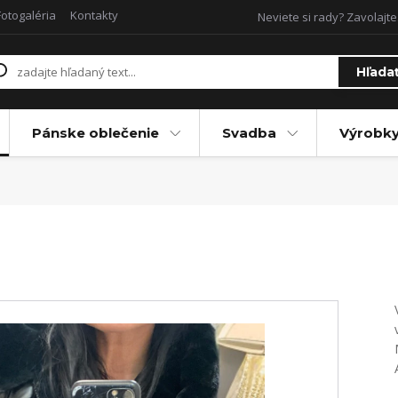
Fotogaléria
Kontakty
Neviete si rady? Zavolajte
Hľada
Pánske oblečenie
Svadba
Výrobky