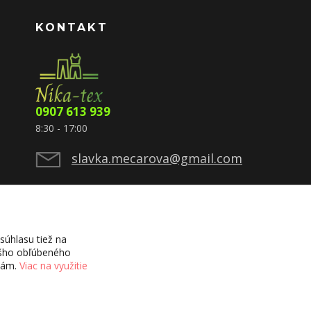
KONTAKT
0907 613 939
8:30 - 17:00
slavka.mecarova@gmail.com
úhlasu tiež na
vášho obľúbeného
ciám.
Viac na využitie