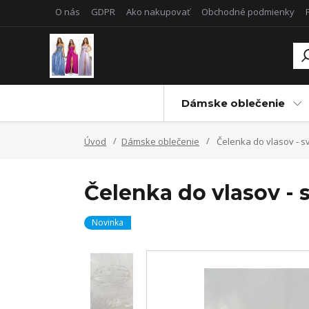
O nás
GDPR
Ako nakupovať
Obchodné podmienky
Dámske oblečenie
Úvod
Dámske oblečenie
Čelenka do vlasov - 
Čelenka do vlasov - 
Novinka