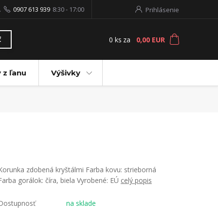
.
0907 613 939
8:30 - 17:00
Prihlásenie
0
ks
za
0,00 EUR
ť
 z ľanu
Výšivky
Korunka zdobená kryštálmi Farba kovu: strieborná
Farba gorálok: číra, biela Vyrobené: EÚ
celý popis
Dostupnosť
na sklade