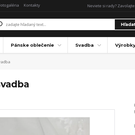
Fotogaléria
Kontakty
Neviete si rady? Zavolajte
Hľada
Pánske oblečenie
Svadba
Výrobky
svadba
svadba