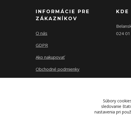
INFORMÁCIE PRE
KDE
ZÁKAZNÍKOV
Belans
O nás
024 01
GDPR
Ako nakupovať
Obchodné podmienky
Kontakty
Súbory cookie
sledovanie štat
nastavenia pri pou