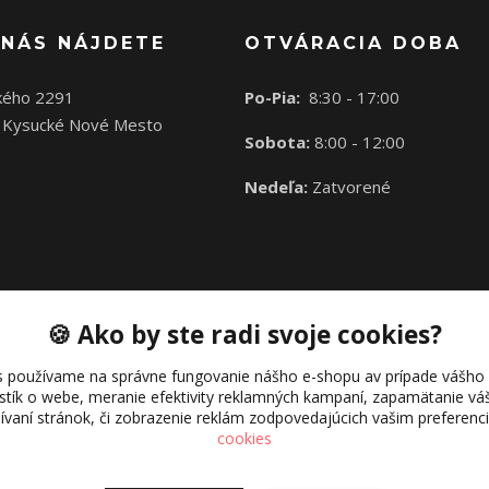
 NÁS NÁJDETE
OTVÁRACIA DOBA
kého 2291
Po-Pia:
8:30 - 17:00
 Kysucké Nové Mesto
Sobota:
8:00 - 12:00
Nedeľa:
Zatvorené
🍪 Ako by ste radi svoje cookies?
s používame na správne fungovanie nášho e-shopu av prípade vášho s
istík o webe, meranie efektivity reklamných kampaní, zapamätanie 
žívaní stránok, či zobrazenie reklám zodpovedajúcich vašim preferen
cookies