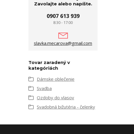
Zavolajte alebo napíšte.
0907 613 939
8:30 - 17:00
slavka.mecarova@gmail.com
Tovar zaradený v
kategóriách
Dámske oblečenie
Svadba
Ozdoby do vlasov
Svadobná bižutéria - čelenky