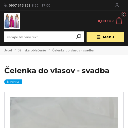
0907 613 939
8:30 - 17:00
0
0,00 EUR
Menu
Úvod
Dámske oblečenie
Čelenka do vlasov - svadba
Čelenka do vlasov - svadba
Novinka