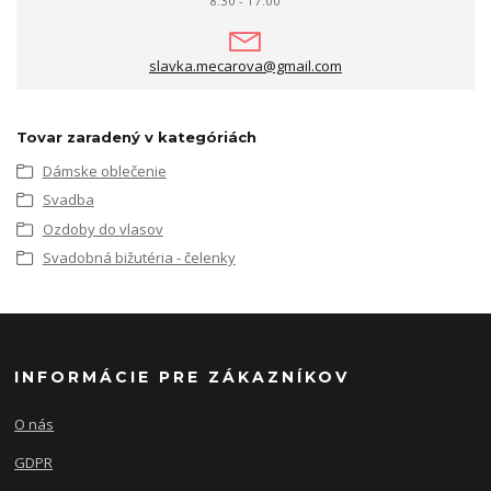
8:30 - 17:00
slavka.mecarova@gmail.com
Tovar zaradený v kategóriách
Dámske oblečenie
Svadba
Ozdoby do vlasov
Svadobná bižutéria - čelenky
INFORMÁCIE PRE ZÁKAZNÍKOV
O nás
GDPR