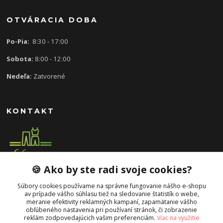
OTVÁRACIA DOBA
Po-Pia:
8:30 - 17:00
Sobota:
8:00 - 12:00
Nedeľa:
Zatvorené
KONTAKT
🍪 Ako by ste radi svoje cookies?
0907 613 939
8:30 - 17:00
Súbory cookies používame na správne fungovanie nášho e-shopu
av prípade vášho súhlasu tiež na sledovanie štatistík o webe,
slavka.mecarova@gmail.com
meranie efektivity reklamných kampaní, zapamätanie vášho
obľúbeného nastavenia pri používaní stránok, či zobrazenie
reklám zodpovedajúcich vašim preferenciám.
Viac na využitie