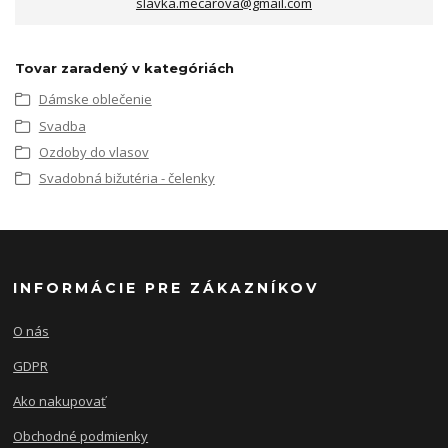
slavka.mecarova@gmail.com
Tovar zaradený v kategóriách
Dámske oblečenie
Svadba
Ozdoby do vlasov
Svadobná bižutéria - čelenky
INFORMÁCIE PRE ZÁKAZNÍKOV
O nás
GDPR
Ako nakupovať
Obchodné podmienky