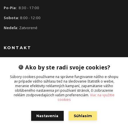
Po-Pia:
8:30 - 17:00
Sobota:
8:00 - 12:00
Nedeľa:
Zatvorené
KONTAKT
🍪 Ako by ste radi svoje cookies?
0907 613 939
8:30 - 17:00
Súbory cookies používame na správne fungovanie nášho e-shopu
av prípade vášho súhlasu tiež na sledovanie štatistík o webe,
slavka.mecarova@gmail.com
meranie efektivity reklamných kampaní, zapamätanie vášho
obľúbeného nastavenia pri používaní stránok, či zobrazenie
reklám zodpovedajúcich vašim preferenciám.
Viac na využitie
cookies
Nastavenia
Súhlasím
Vytvorené na
Eshop-rychlo.sk