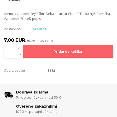
Korunka zdobená kryštálmi Farba kovu: strieborná Farba kryštálov: číra
Vyrobené: EÚ
celý popis
Dostupnosť
na sklade
7,00 EUR
/
ks
5,69 EUR
bez DPH
Pridať do košíka
Číslo produktu:
8682
Doprava zdarma
Pri objednávkach nad 50 €
Overené zákazníkmi
1000 + spokojní zákazníci