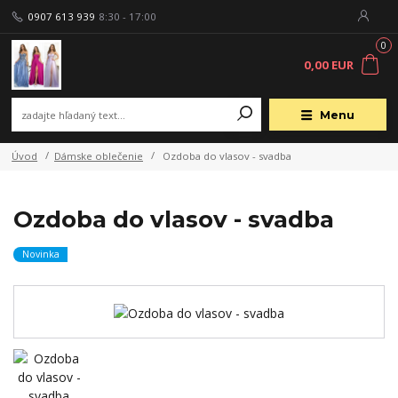
0907 613 939
8:30 - 17:00
0
0,00 EUR
Menu
Úvod
Dámske oblečenie
Ozdoba do vlasov - svadba
Ozdoba do vlasov - svadba
Novinka