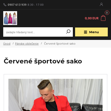
0907 613 939
8:30 - 17:00
0
0,00 EUR
Menu
Úvod
Pánske oblečenie
Červené športové sako
Červené športové sako