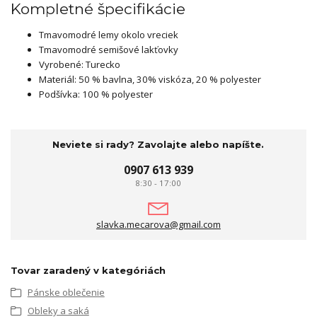
Kompletné špecifikácie
Tmavomodré lemy okolo vreciek
Tmavomodré semišové lakťovky
Vyrobené: Turecko
Materiál: 50 % bavlna, 30% viskóza, 20 % polyester
Podšívka: 100 % polyester
Neviete si rady? Zavolajte alebo napíšte.
0907 613 939
8:30 - 17:00
slavka.mecarova@gmail.com
Tovar zaradený v kategóriách
Pánske oblečenie
Obleky a saká