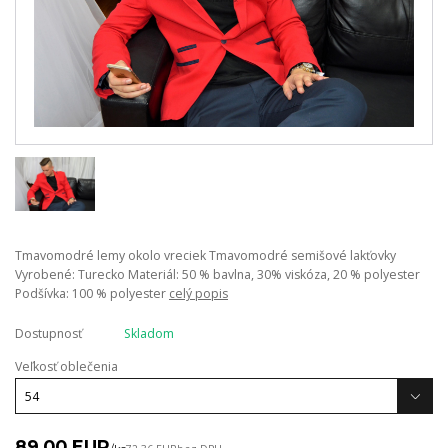
Tmavomodré lemy okolo vreciek Tmavomodré semišové lakťovky
Vyrobené: Turecko Materiál: 50 % bavlna, 30% viskóza, 20 % polyester
Podšívka: 100 % polyester
celý popis
Dostupnosť
Skladom
Veľkosť oblečenia
89,00 EUR