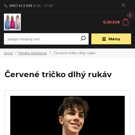
0907 613 939
8:30 - 17:00
0
0,00 EUR
Menu
Úvod
Pánske oblečenie
Červené tričko dlhý rukáv
Červené tričko dlhý rukáv