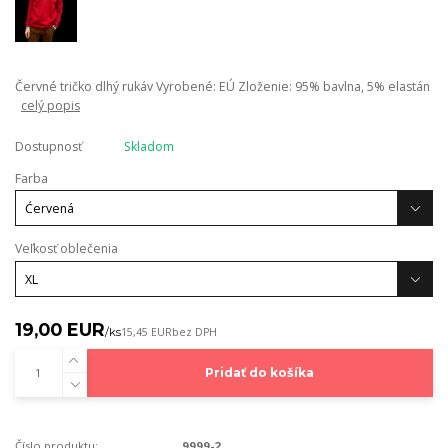
Červné tričko dlhý rukáv Vyrobené: EÚ Zloženie: 95% bavlna, 5% elastán
celý popis
Dostupnosť
Skladom
Farba
Veľkosť oblečenia
19,00 EUR
/
ks
15,45 EUR
bez DPH
Pridať do košíka
Číslo produktu:
9999-2