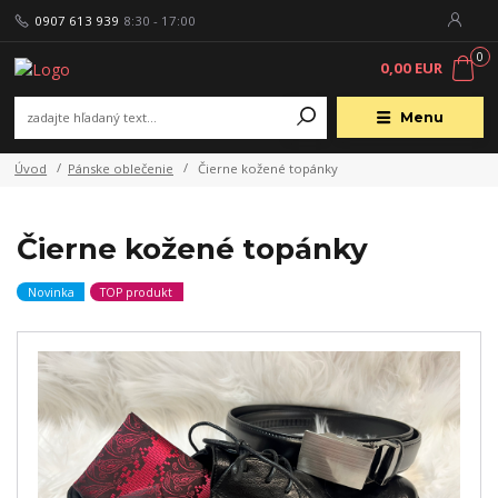
0907 613 939
8:30 - 17:00
0
0,00 EUR
Menu
Úvod
Pánske oblečenie
Čierne kožené topánky
Čierne kožené topánky
Novinka
TOP produkt