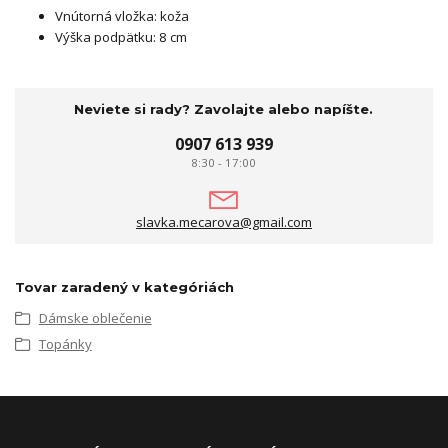
Vnútorná vložka: koža
Výška podpätku: 8 cm
Neviete si rady? Zavolajte alebo napíšte.
0907 613 939
8:30 - 17:00
slavka.mecarova@gmail.com
Tovar zaradený v kategóriách
Dámske oblečenie
Topánky