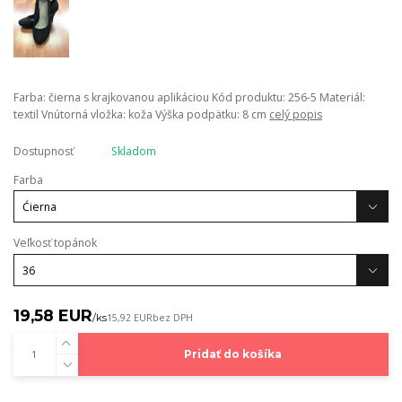
Farba: čierna s krajkovanou aplikáciou Kód produktu: 256-5 Materiál:
textil Vnútorná vložka: koža Výška podpätku: 8 cm
celý popis
Dostupnosť
Skladom
Farba
Veľkosť topánok
19,58 EUR
/
ks
15,92 EUR
bez DPH
Pridať do košíka