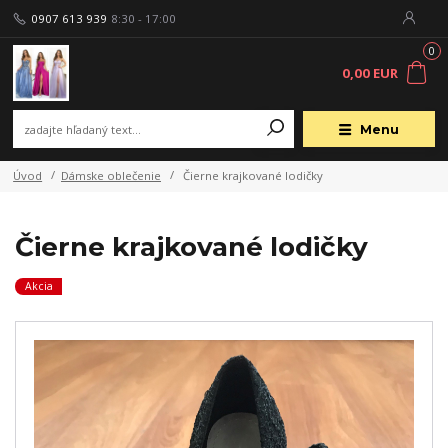
0907 613 939
8:30 - 17:00
0
0,00 EUR
Menu
Úvod
Dámske oblečenie
Čierne krajkované lodičky
Čierne krajkované lodičky
Akcia