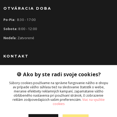
OTVÁRACIA DOBA
Po-Pia:
8:30 - 17:00
Sobota:
8:00 - 12:00
Nedeľa:
Zatvorené
KONTAKT
🍪 Ako by ste radi svoje cookies?
0907 613 939
8:30 - 17:00
Súbory cookies používame na správne fungovanie nášho e-shopu
av prípade vášho súhlasu tiež na sledovanie štatistík o webe,
slavka.mecarova@gmail.com
meranie efektivity reklamných kampaní, zapamätanie vášho
obľúbeného nastavenia pri používaní stránok, či zobrazenie
reklám zodpovedajúcich vašim preferenciám.
Viac na využitie
cookies