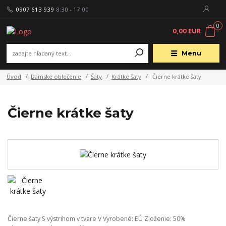
0907 613 939
8:30 - 17:00
0
0,00 EUR
Menu
Úvod
Dámske oblečenie
Šaty
Krátke šaty
Čierne krátke šaty
Čierne krátke šaty
Čierne šaty S výstrihom v tvare V Vyrobené: EÚ Zloženie: 50%