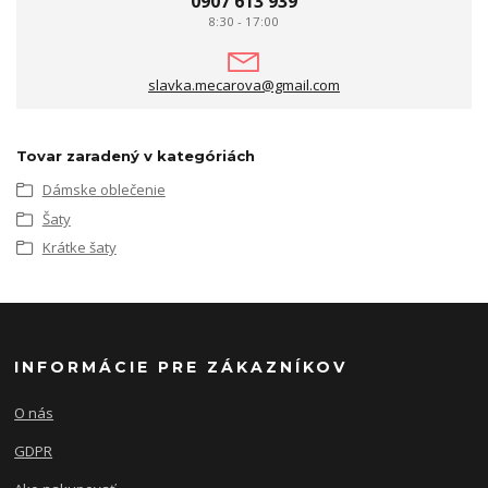
0907 613 939
8:30 - 17:00
slavka.mecarova@gmail.com
Tovar zaradený v kategóriách
Dámske oblečenie
Šaty
Krátke šaty
INFORMÁCIE PRE ZÁKAZNÍKOV
O nás
GDPR