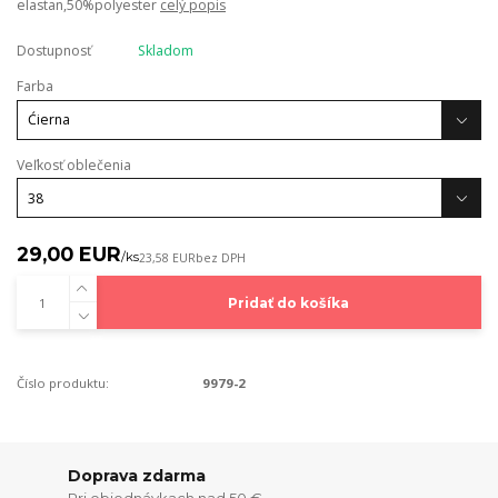
elastan,50%polyester
celý popis
Dostupnosť
Skladom
Farba
Veľkosť oblečenia
29,00 EUR
/
ks
23,58 EUR
bez DPH
Pridať do košíka
Číslo produktu:
9979-2
Doprava zdarma
Pri objednávkach nad 50 €