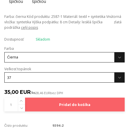
Farba: čierna Kód produktu: 2587-1 Materiál: textil + syntetika Vnútorná
vložka: syntetika Výška podpätku: 8 cm Detaily: lesklá špička zlatá
podrážka
celý popis
Dostupnosť
Skladom
Farba
Veľkosť topánok
35,00 EUR
/
ks
28,46 EUR
bez DPH
Pridať do košíka
Číslo produktu:
9394-2