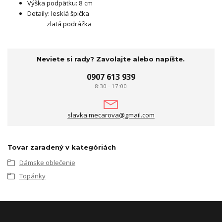
Výška podpätku: 8 cm
Detaily: lesklá špička
zlatá podrážka
Neviete si rady? Zavolajte alebo napíšte.
0907 613 939
8:30 - 17:00
slavka.mecarova@gmail.com
Tovar zaradený v kategóriách
Dámske oblečenie
Topánky