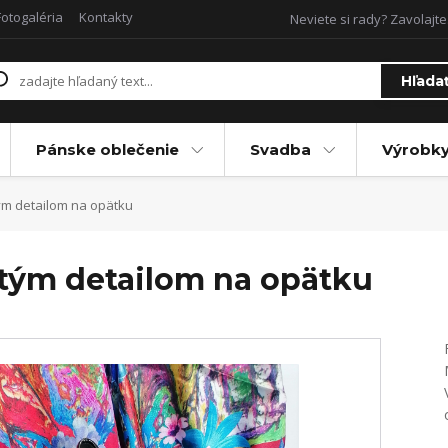
Fotogaléria
Kontakty
Neviete si rady? Zavolajte
Hľada
Pánske oblečenie
Svadba
Výrobky
tým detailom na opätku
atým detailom na opätku