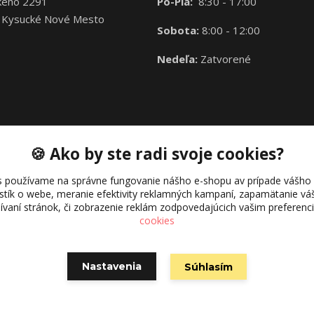
kého 2291
Po-Pia:
8:30 - 17:00
 Kysucké Nové Mesto
Sobota:
8:00 - 12:00
Nedeľa:
Zatvorené
🍪 Ako by ste radi svoje cookies?
s používame na správne fungovanie nášho e-shopu av prípade vášho s
istík o webe, meranie efektivity reklamných kampaní, zapamätanie 
žívaní stránok, či zobrazenie reklám zodpovedajúcich vašim preferen
cookies
Nastavenia
Súhlasím
Vytvorené na
Eshop-rychlo.sk