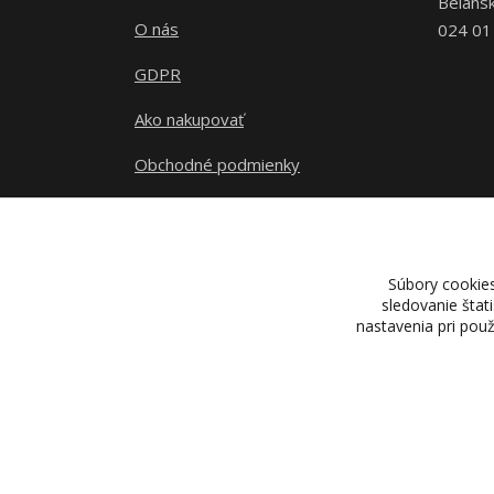
Belans
O nás
024 01
GDPR
Ako nakupovať
Obchodné podmienky
Kontakty
Súbory cookie
sledovanie štat
nastavenia pri pou