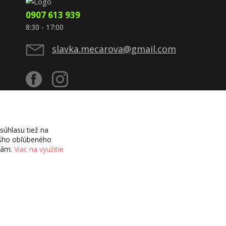
0907 613 939
8:30 - 17:00
slavka.mecarova@gmail.com
úhlasu tiež na
vášho obľúbeného
ciám.
Viac na využitie