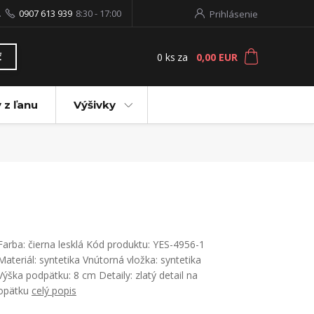
.
0907 613 939
8:30 - 17:00
Prihlásenie
0
ks
za
0,00 EUR
ť
 z ľanu
Výšivky
Farba: čierna lesklá Kód produktu: YES-4956-1
Materiál: syntetika Vnútorná vložka: syntetika
Výška podpätku: 8 cm Detaily: zlatý detail na
opätku
celý popis