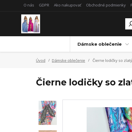
O nás
GDPR
Ako nakupovať
Obchodné podmienky
Dámske oblečenie
Úvod
Dámske oblečenie
Čierne lodičky so zla
Čierne lodičky so zl