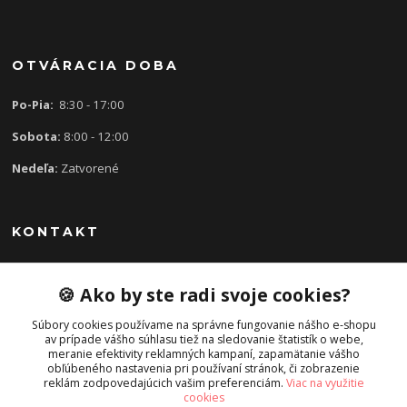
OTVÁRACIA DOBA
Po-Pia:
8:30 - 17:00
Sobota:
8:00 - 12:00
Nedeľa:
Zatvorené
KONTAKT
🍪 Ako by ste radi svoje cookies?
0907 613 939
8:30 - 17:00
Súbory cookies používame na správne fungovanie nášho e-shopu
av prípade vášho súhlasu tiež na sledovanie štatistík o webe,
slavka.mecarova@gmail.com
meranie efektivity reklamných kampaní, zapamätanie vášho
obľúbeného nastavenia pri používaní stránok, či zobrazenie
reklám zodpovedajúcich vašim preferenciám.
Viac na využitie
cookies