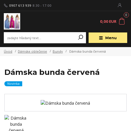
0907 613 939
8:30 - 17:00
0
0,00 EUR
Menu
Úvod
Dámske oblečenie
Bundy
Dámska bunda červená
Dámska bunda červená
Novinka