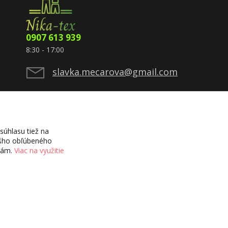
0907 613 939
8:30 - 17:00
slavka.mecarova@gmail.com
úhlasu tiež na
vášho obľúbeného
ciám.
Viac na využitie