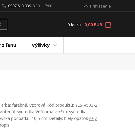
.
0907 613 939
8:30 - 17:00
Prihlásenie
0
ks
za
0,00 EUR
ť
 z ľanu
Výšivky
Farba: farebná, vzorová Kód produktu: YES-4503-2
Materiál: syntetika Vnútorná vložka: syntetika
Výška podpätku: 10,5 cm Detaily: biely opätok
celý
popis