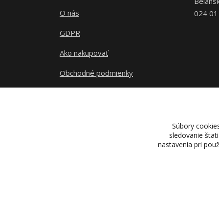
Belans
O nás
024 01
GDPR
Ako nakupovať
Obchodné podmienky
Kontakty
Súbory cookie
sledovanie štat
nastavenia pri pou