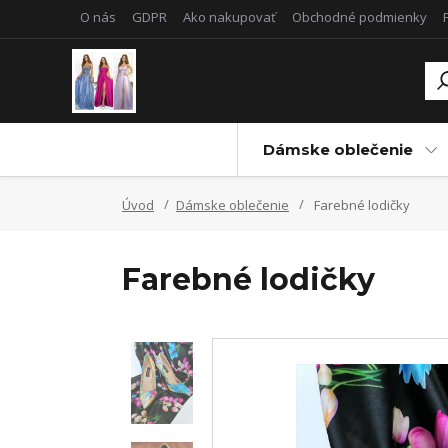
O nás
GDPR
Ako nakupovať
Obchodné podmienky
Dámske oblečenie
Úvod
Dámske oblečenie
Farebné lodičky
Farebné lodičky