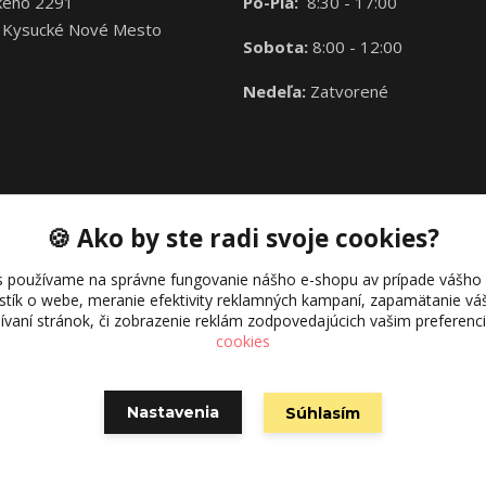
kého 2291
Po-Pia:
8:30 - 17:00
 Kysucké Nové Mesto
Sobota:
8:00 - 12:00
Nedeľa:
Zatvorené
🍪 Ako by ste radi svoje cookies?
s používame na správne fungovanie nášho e-shopu av prípade vášho s
istík o webe, meranie efektivity reklamných kampaní, zapamätanie 
žívaní stránok, či zobrazenie reklám zodpovedajúcich vašim preferen
cookies
Nastavenia
Súhlasím
Vytvorené na
Eshop-rychlo.sk