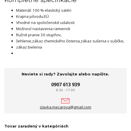
Materiál: 100 % elastický satén
Krajina pôvodu:EÚ
Vhodné na spoločenské udalosti
Možnosť nastavenia ramienok
Ručné pranie 30 stupňov,
žehlenie,zákaz chemického čistenia,zákaz sušenia v sušičke,
zákaz bielenia
Neviete si rady? Zavolajte alebo napíšte.
0907 613 939
8:30 - 17:00
slavka.mecarova@gmail.com
Tovar zaradený v kategóriách