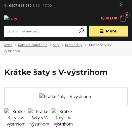
0907 613 939
8:30 - 17:00
0
0,00 EUR
Menu
Úvod
Dámske oblečenie
Šaty
Krátke šaty
Krátke šaty s V-
výstrihom
Krátke šaty s V-výstrihom