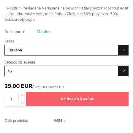
V-výstrih Prekladané Nariasené na bokoch Padavý výstrih Možnosť nosiť
aj ako tehotenské Vyrobené: Poľsko Zloženie: 50% polyester, 50%
viskóza
celý popis
Dostupnosť
Skladom
Farba
Veľkosť oblečenia
29,00 EUR
/
ks
23,58 EUR
bez DPH
Pridať do košíka
Číslo produktu:
9958-4