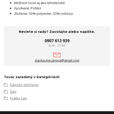
Možnosť nosiť aj ako tehotenské
Vyrobené: Poľsko
Zloženie: 50% polyester, 50% viskóza
Neviete si rady? Zavolajte alebo napíšte.
0907 613 939
8:30 - 17:00
slavka.mecarova@gmail.com
Tovar zaradený v kategóriách
Dámske oblečenie
Šaty
Krátke šaty