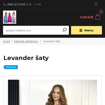
0907 613 939
8:30 - 17:00
0
0,00 EUR
Menu
Úvod
Dámske oblečenie
Levander šaty
Levander šaty
Novinka