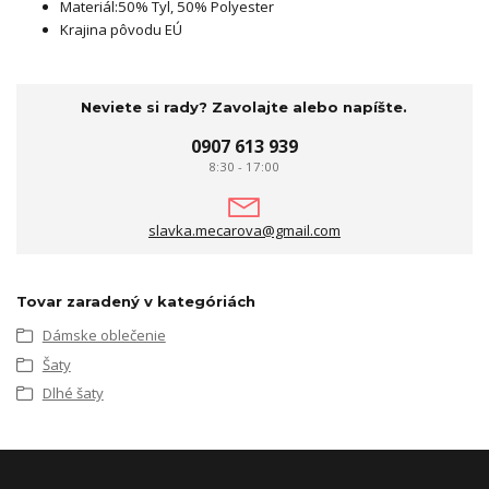
Materiál:50% Tyl, 50% Polyester
Krajina pôvodu EÚ
Neviete si rady? Zavolajte alebo napíšte.
0907 613 939
8:30 - 17:00
slavka.mecarova@gmail.com
Tovar zaradený v kategóriách
Dámske oblečenie
Šaty
Dlhé šaty