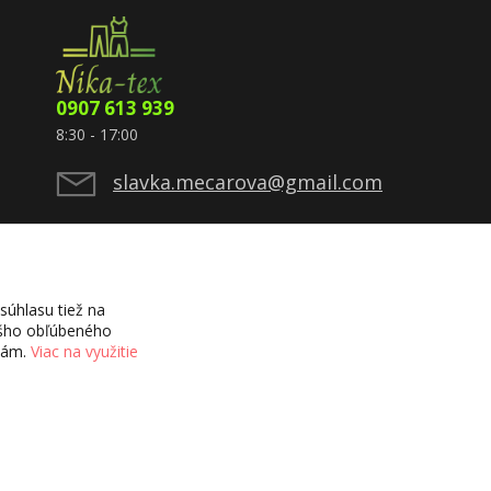
0907 613 939
8:30 - 17:00
slavka.mecarova@gmail.com
úhlasu tiež na
vášho obľúbeného
ciám.
Viac na využitie