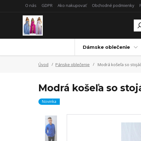
O nás
GDPR
Ako nakupovať
Obchodné podmienky
Dámske oblečenie
Úvod
Pánske oblečenie
Modrá košeľa so stojá
Modrá košeľa so sto
Novinka