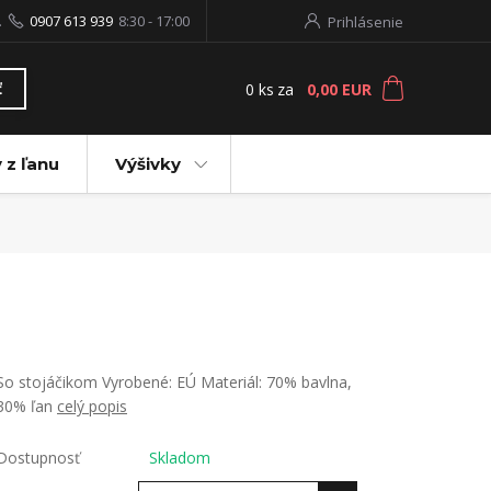
.
0907 613 939
8:30 - 17:00
Prihlásenie
0
ks
za
0,00 EUR
ť
 z ľanu
Výšivky
So stojáčikom Vyrobené: EÚ Materiál: 70% bavlna,
30% ľan
celý popis
Dostupnosť
Skladom