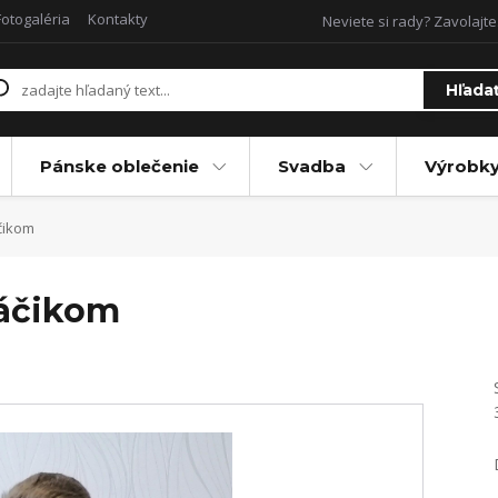
Fotogaléria
Kontakty
Neviete si rady? Zavolajte
Hľada
Pánske oblečenie
Svadba
Výrobky
čikom
jáčikom