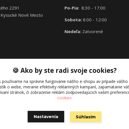
kého 2291
Po-Pia:
8:30 - 17:00
 Kysucké Nové Mesto
Sobota:
8:00 - 12:00
Nedeľa:
Zatvorené
🍪 Ako by ste radi svoje cookies?
s používame na správne fungovanie nášho e-shopu av prípade vášho s
istík o webe, meranie efektivity reklamných kampaní, zapamätanie 
žívaní stránok, či zobrazenie reklám zodpovedajúcich vašim preferen
cookies
Nastavenia
Súhlasím
Vytvorené na
Eshop-rychlo.sk