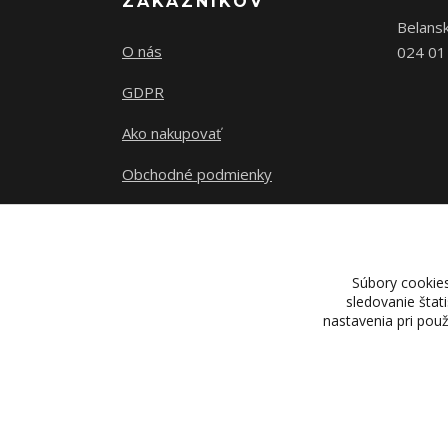
ZÁKAZNÍKOV
Belans
O nás
024 01
GDPR
Ako nakupovať
Obchodné podmienky
Kontakty
Súbory cookie
sledovanie štat
nastavenia pri pou