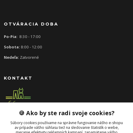
OTVÁRACIA DOBA
Po-Pia:
8:30 - 17:00
Sobota:
8:00 - 12:00
Nedeľa:
Zatvorené
KONTAKT
🍪 Ako by ste radi svoje cookies?
0907 613 939
8:30 - 17:00
Súbory cookies používame na správne fungovanie nášho e-shopu
av prípade vášho súhlasu tiež na sledovanie štatistík o webe,
slavka.mecarova@gmail.com
meranie efektivity reklamných kampaní, zapamätanie vášho