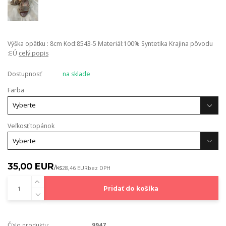
Výška opätku : 8cm Kod:8543-5 Materiál:100% Syntetika Krajina pôvodu
:EÚ
celý popis
Dostupnosť
na sklade
Farba
Veľkosť topánok
35,00 EUR
/
ks
28,46 EUR
bez DPH
Pridať do košíka
Číslo produktu:
9947