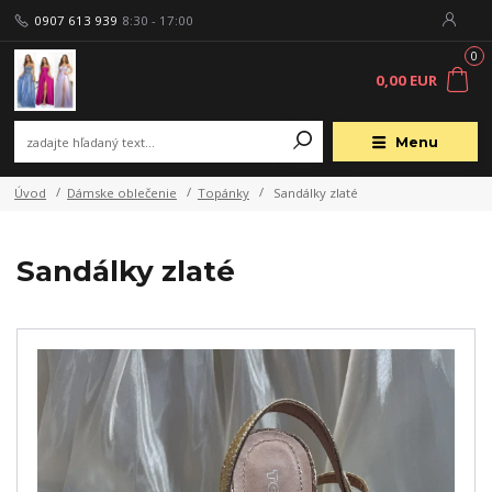
0907 613 939
8:30 - 17:00
0
0,00 EUR
Menu
Úvod
Dámske oblečenie
Topánky
Sandálky zlaté
Sandálky zlaté